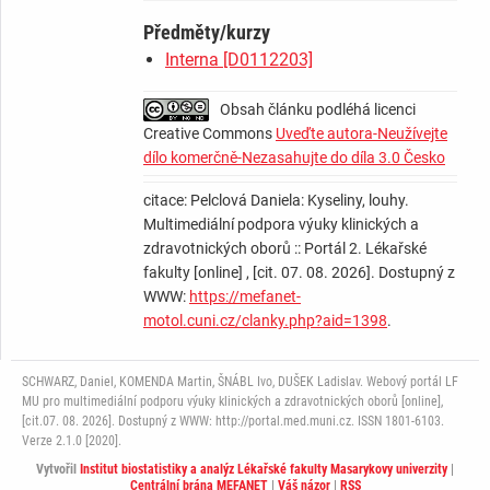
Předměty/kurzy
Interna [D0112203]
Obsah článku podléhá licenci
Creative Commons
Uveďte autora-Neužívejte
dílo komerčně-Nezasahujte do díla 3.0 Česko
citace: Pelclová Daniela: Kyseliny, louhy.
Multimediální podpora výuky klinických a
zdravotnických oborů :: Portál 2. Lékařské
fakulty [online] , [cit. 07. 08. 2026]. Dostupný z
WWW:
https://mefanet-
motol.cuni.cz/clanky.php?aid=1398
.
SCHWARZ, Daniel, KOMENDA Martin, ŠNÁBL Ivo, DUŠEK Ladislav. Webový portál LF
MU pro multimediální podporu výuky klinických a zdravotnických oborů [online],
[cit.07. 08. 2026]. Dostupný z WWW: http://portal.med.muni.cz. ISSN 1801-6103.
Verze 2.1.0 [2020].
Vytvořil
Institut biostatistiky a analýz Lékařské fakulty Masarykovy univerzity
|
Centrální brána MEFANET
|
Váš názor
|
RSS