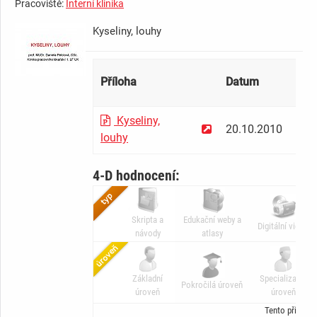
Pracoviště:
Interní klinika
Kyseliny, louhy
Příloha
Datum
Veli
Kyseliny,
20.10.2010
578
louhy
4-D hodnocení:
Skripta a
Edukační weby a
Digitální video
návody
atlasy
Základní
Specializační
Pokročilá úroveň
úroveň
úroveň
Tento příspěv