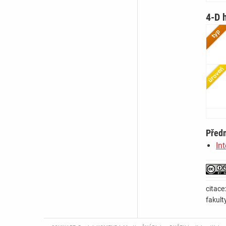
4-D 
Před
In
citace
fakult