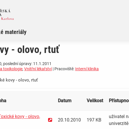
é materiály
vy - olovo, rtuť
, poslední úpravy: 11.1.2011
 a toxikologie
,
Vnitřní lékařství
| Pracoviště:
Interní klinika
é kovy - olovo, rtuť
loha
Datum
Velikost
Přístupnos
oxické kovy - olovo,
uživatel n
20.10.2010
197 KB
univerzitě