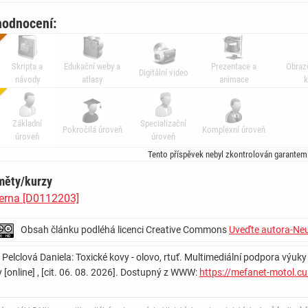
hodnocení:
Skripta a
Edukační weby a
Prezentace a
Obraz
Digitální video
návody
atlasy
animace
k
Základní
Specializační
Pokročilá úroveň
Komplexní úroveň
úroveň
úroveň
Tento příspěvek nebyl zkontrolován garantem
měty/kurzy
terna [D0112203]
Obsah článku podléhá licenci Creative Commons
Uveďte autora-Neu
: Pelclová Daniela: Toxické kovy - olovo, rtuť. Multimediální podpora výuky
y [online] , [cit. 06. 08. 2026]. Dostupný z WWW:
https://mefanet-motol.c