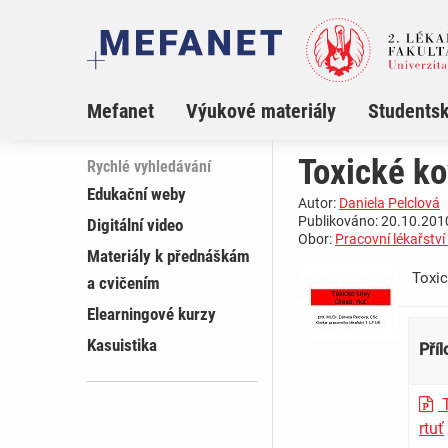
Mefanet
Výukové materiály
Studentsk
Toxické ko
Rychlé vyhledávání
Edukační weby
Autor:
Daniela Pelclová
Publikováno: 20.10.2010
Digitální video
Obor:
Pracovní lékařství
Materiály k přednáškám
Toxick
a cvičením
Elearningové kurzy
Kasuistika
Pří
T
rtuť