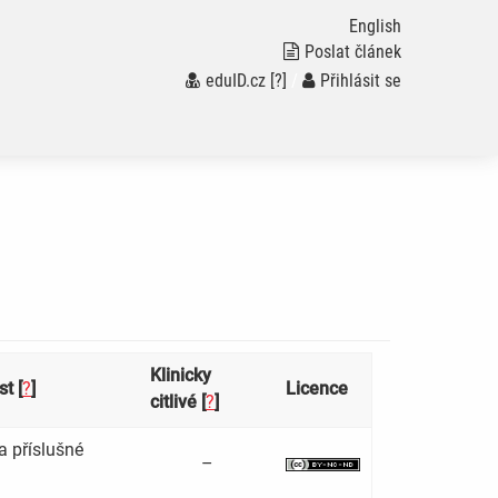
English
Poslat článek
eduID.cz
[?]
/
Přihlásit se
Klinicky
t [
?
]
Licence
citlivé [
?
]
a příslušné
–