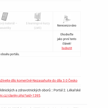
ový materiál –
E-learningové kurzy
Nerecenzováno
asuistiky
(LMS)
Ohodnoťte
jako první tento
článek!
hodnotit
 obsahu portálu.
žívejte dílo komerčně-Nezasahujte do díla 3.0 Česko
 klinických a zdravotnických oborů :: Portál 2. Lékařské
uni.cz/clanky.php?aid=1395
.