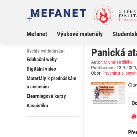
Mefanet
Výukové materiály
Studentsk
Panická at
Rychlé vyhledávání
Edukační weby
Autor:
Michal Hrdlička
Publikováno: 13.9.2009,
Digitální video
Obor:
Psychiatrie, psych
Materiály k přednáškám
Člá
a cvičením
Elearningové kurzy
Od
Kasuistika
Pře