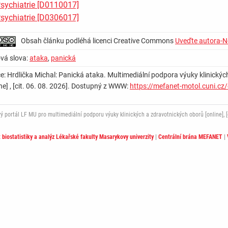
sychiatrie [D0110017]
sychiatrie [D0306017]
Obsah článku podléhá licenci Creative Commons
Uveďte autora-Ne
ová slova:
ataka
,
panická
ce: Hrdlička Michal: Panická ataka. Multimediální podpora výuky klinických
ine] , [cit. 06. 08. 2026]. Dostupný z WWW:
https://mefanet-motol.cuni.cz
ortál LF MU pro multimediální podporu výuky klinických a zdravotnických oborů [online], [c
t biostatistiky a analýz Lékařské fakulty Masarykovy univerzity
|
Centrální brána MEFANET
|