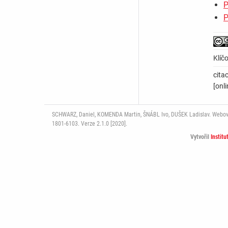
P
P
Klíč
cita
[onl
SCHWARZ, Daniel, KOMENDA Martin, ŠNÁBL Ivo, DUŠEK Ladislav. Webový p
1801-6103. Verze 2.1.0 [2020].
Vytvořil
Institu