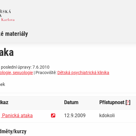
é materiály
aka
 poslední úpravy: 7.6.2010
ologie, sexuologie
| Pracoviště:
Dětská psychiatrická klinika
nek
kaz
Datum
Přístupnost [
?
]
Panická ataka
12.9.2009
kdokoli
dměty/kurzy