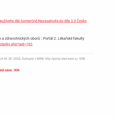
užívejte dílo komerčně-Nezasahujte do díla 3.0 Česko
 a zdravotnických oborů :: Portál 2. Lékařské fakulty
/clanky.php?aid=192
.
it.06. 08. 2026]. Dostupný z WWW: http://portal.med.muni.cz. ISSN
Váš názor
|
RSS