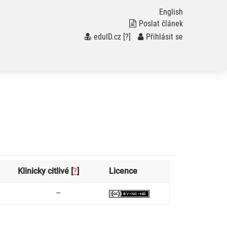
English
Poslat článek
eduID.cz
[?]
/
Přihlásit se
Klinicky citlivé [
?
]
Licence
–