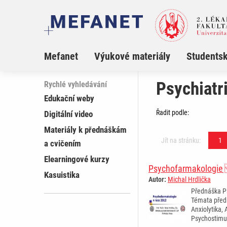
Mefanet
Výukové materiály
Studentsk
Psychiatr
Rychlé vyhledávání
Edukační weby
Řadit podle:
Digitální video
Materiály k přednáškám
Jít na stránku:
1
a cvičením
Elearningové kurzy
Psychofarmakologie
Kasuistika
Autor:
Michal Hrdlička
Přednáška P
Témata před
Anxiolytika,
Psychostimu