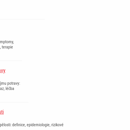
ymptomy,
, terapie
avy
íjmu potravy:
raz, léčba
ti
spělosti: definice, epidemiologie, rizikové