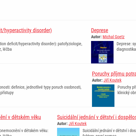
t/hyperactivity disorder)
Deprese
Autor:
Michal Goetz
on deficit/hyperactivity disorder): patofyziologie,
Deprese: s
z, léčba
diagnostika
Poruchy příjmu potr
Autor:
Jiří Koutek
nosti: definice, jednotlivé typy poruch osobnosti,
Poruchy př
 přístupy
klinický ob
ění v dětském věku
Suicidální jednání v dětství i dospělos
Autor:
Jiří Koutek
 onemocnění v dětském věku:
Suicidální jednání v dětství i do