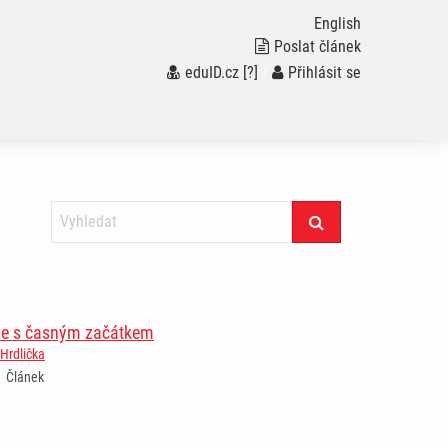
English
Poslat článek
eduID.cz
[?]
/
Přihlásit se
ie s časným začátkem
Hrdlička
Článek