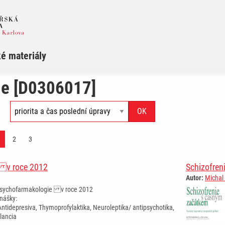
é materiály
ie [D0306017]
2
3
 v roce 2012
Schizofren
Autor:
Michal 
sychofarmakologie v roce 2012
nášky:
 Antidepresiva, Thymoprofylaktika, Neuroleptika/ antipsychotika,
lancia