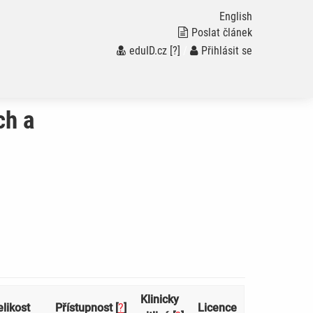
English
Poslat článek
eduID.cz
[?]
/
Přihlásit se
ch a
Klinicky
elikost
Přístupnost [
?
]
Licence