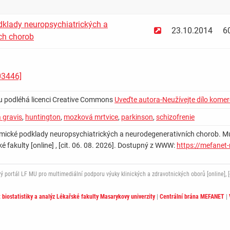
klady neuropsychiatrických a
23.10.2014
6
ch chorob
03446]
u podléhá licenci Creative Commons
Uveďte autora-Neužívejte dílo komer
 gravis
,
huntington
,
mozková mrtvice
,
parkinson
,
schizofrenie
chemické podklady neuropsychiatrických a neurodegenerativních chorob. M
ké fakulty [online] , [cit. 06. 08. 2026]. Dostupný z WWW:
https://mefanet
ortál LF MU pro multimediální podporu výuky klinických a zdravotnických oborů [online], [c
t biostatistiky a analýz Lékařské fakulty Masarykovy univerzity
|
Centrální brána MEFANET
|