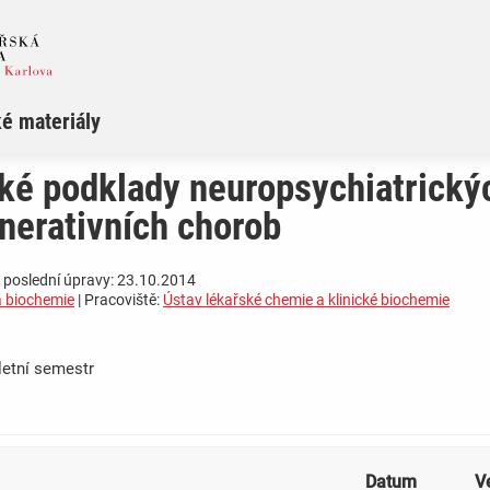
é materiály
ké podklady neuropsychiatrický
nerativních chorob
 poslední úpravy: 23.10.2014
a biochemie
| Pracoviště:
Ústav lékařské chemie a klinické biochemie
letní semestr
Datum
V