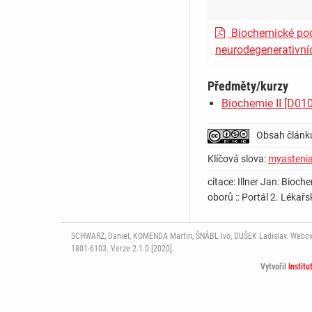
Biochemické pod
neurodegenerativní
Předměty/kurzy
Biochemie II [D01
Obsah článk
Klíčová slova:
myastenia
citace: Illner Jan: Bio
oborů :: Portál 2. Lékařs
SCHWARZ, Daniel, KOMENDA Martin, ŠNÁBL Ivo, DUŠEK Ladislav. Webový p
1801-6103. Verze 2.1.0 [2020].
Vytvořil
Institu