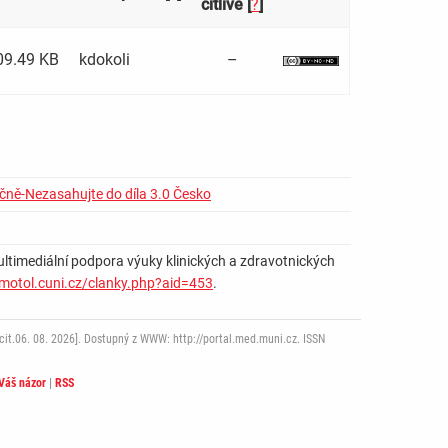
citlivé [
?
]
09.49 KB
kdokoli
–
čně-Nezasahujte do díla 3.0 Česko
ultimediální podpora výuky klinických a zdravotnických
-motol.cuni.cz/clanky.php?aid=453
.
it.06. 08. 2026]. Dostupný z WWW: http://portal.med.muni.cz. ISSN
Váš názor
|
RSS