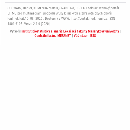
SCHWARZ, Daniel, KOMENDA Martin, ŠNÁBL Ivo, DUŠEK Ladislav. Webový portál
LF MU pro multimediální podporu výuky klinických a zdravotnických oborů
[online], [cit.10. 08. 2026]. Dostupný z WWW: http://portal.med.muni.cz. ISSN
1801-6103. Verze 2.1.0 [2020].
Vytvořil
Institut biostatistiky a analýz Lékařské fakulty Masarykovy univerzity
|
Centrální brána MEFANET
|
Váš názor
|
RSS