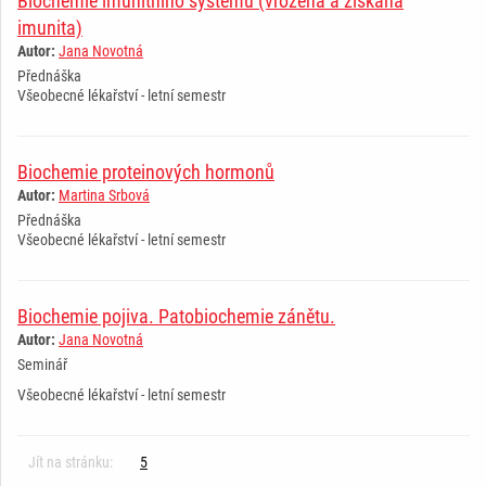
Biochemie imunitního systému (vrozená a získaná
imunita)
Autor:
Jana Novotná
Přednáška
Všeobecné lékařství - letní semestr
Biochemie proteinových hormonů
Autor:
Martina Srbová
Přednáška
Všeobecné lékařství - letní semestr
Biochemie pojiva. Patobiochemie zánětu.
Autor:
Jana Novotná
Seminář
Všeobecné lékařství - letní semestr
Jít na stránku:
5