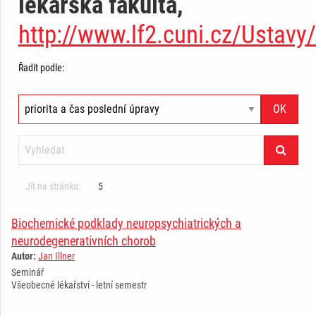
lékařská fakulta,
http://www.lf2.cuni.cz/Ustavy
Řadit podle:
Jít na stránku:
5
Biochemické podklady neuropsychiatrických a
neurodegenerativních chorob
Autor:
Jan Illner
Seminář
Všeobecné lékařství - letní semestr