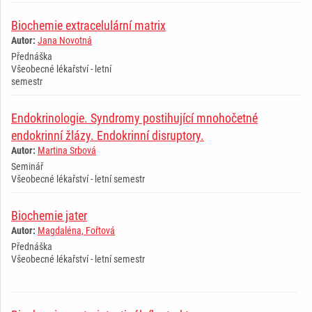
Biochemie extracelulární matrix
Autor:
Jana Novotná
Přednáška
Všeobecné lékařství - letní
semestr
Endokrinologie. Syndromy postihující mnohočetné
endokrinní žlázy. Endokrinní disruptory.
Autor:
Martina Srbová
Seminář
Všeobecné lékařství - letní semestr
Biochemie jater
Autor:
Magdaléna, Fořtová
Přednáška
Všeobecné lékařství - letní semestr