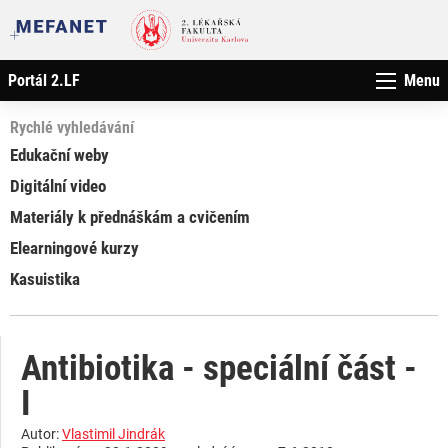
Portál 2.LF
Menu
Rychlé vyhledávání
Edukační weby
Digitální video
Materiály k přednáškám a cvičením
Elearningové kurzy
Kasuistika
Antibiotika - speciální část -
I
Autor:
Vlastimil Jindrák