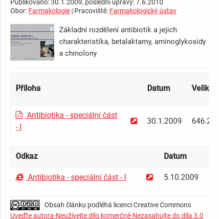
Publikováno: 30.1.2009, poslední úpravy: 7.6.2010
Obor:
Farmakologie
| Pracoviště:
Farmakologický ústav
Základní rozdělení antibiotik a jejich
charakteristika, betalaktamy, aminoglykosidy
a chinolony
Příloha
Datum
Velikos
Antibiotika - speciální část
30.1.2009
646.24
- I
Odkaz
Datum
Př
Antibiotika - speciální část - I
5.10.2009
k
Obsah článku podléhá licenci Creative Commons
Uveďte autora-Neužívejte dílo komerčně-Nezasahujte do díla 3.0