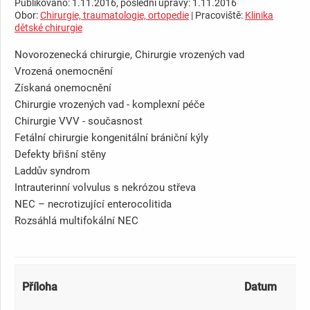
Publikováno: 1.11.2016, poslední úpravy: 1.11.2016
Obor:
Chirurgie, traumatologie, ortopedie
| Pracoviště:
Klinika
dětské chirurgie
Novorozenecká chirurgie, Chirurgie vrozených vad
Vrozená onemocnění
Získaná onemocnění
Chirurgie vrozených vad - komplexní péče
Chirurgie VVV - současnost
Fetální chirurgie kongenitální brániční kýly
Defekty břišní stěny
Laddův syndrom
Intrauterinní volvulus s nekrózou střeva
NEC – necrotizující enterocolitida
Rozsáhlá multifokální NEC
Příloha
Datum