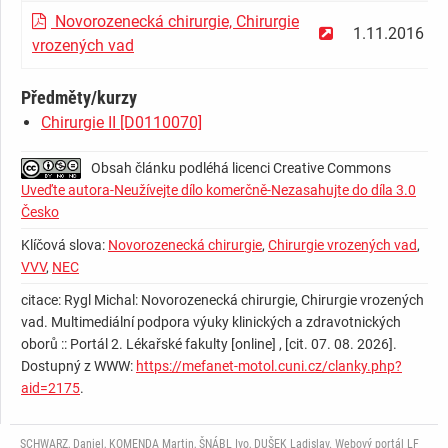
Novorozenecká chirurgie, Chirurgie
1.11.2016
vrozených vad
Předměty/kurzy
Chirurgie II [D0110070]
Obsah článku podléhá licenci Creative Commons
Uveďte autora-Neužívejte dílo komerčně-Nezasahujte do díla 3.0
Česko
Klíčová slova:
Novorozenecká chirurgie
,
Chirurgie vrozených vad
,
VVV
,
NEC
citace: Rygl Michal: Novorozenecká chirurgie, Chirurgie vrozených
vad. Multimediální podpora výuky klinických a zdravotnických
oborů :: Portál 2. Lékařské fakulty [online] , [cit. 07. 08. 2026].
Dostupný z WWW:
https://mefanet-motol.cuni.cz/clanky.php?
aid=2175
.
SCHWARZ, Daniel, KOMENDA Martin, ŠNÁBL Ivo, DUŠEK Ladislav. Webový portál LF