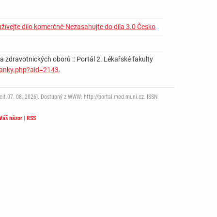
žívejte dílo komerčně-Nezasahujte do díla 3.0 Česko
 a zdravotnických oborů :: Portál 2. Lékařské fakulty
clanky.php?aid=2143
.
it.07. 08. 2026]. Dostupný z WWW: http://portal.med.muni.cz. ISSN
Váš názor
|
RSS