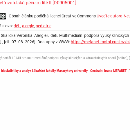
etřovatelská péče o dítě II [D0905001]
Obsah článku podléhá licenci Creative Commons
Uveďte autora-Neu
á slova:
děti
,
alergie
,
pediatrie
: Skalická Veronika: Alergie u dětí. Multimediální podpora výuky klinických
e] , [cit. 07. 08. 2026]. Dostupný z WWW:
https://mefanet-motol.cuni.cz/
ortál LF MU pro multimediální podporu výuky klinických a zdravotnických oborů [online], [c
t biostatistiky a analýz Lékařské fakulty Masarykovy univerzity
|
Centrální brána MEFANET
|