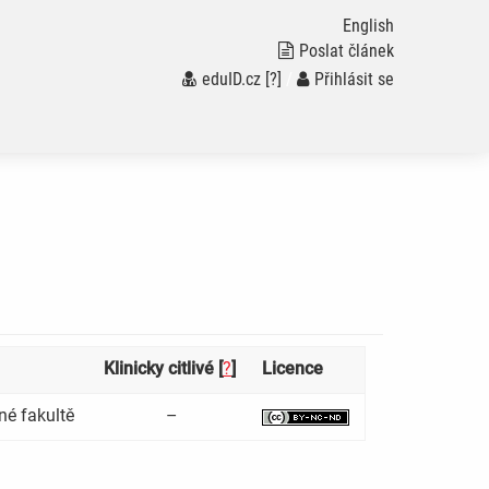
English
Poslat článek
eduID.cz
[?]
/
Přihlásit se
Klinicky citlivé [
?
]
Licence
né fakultě
–