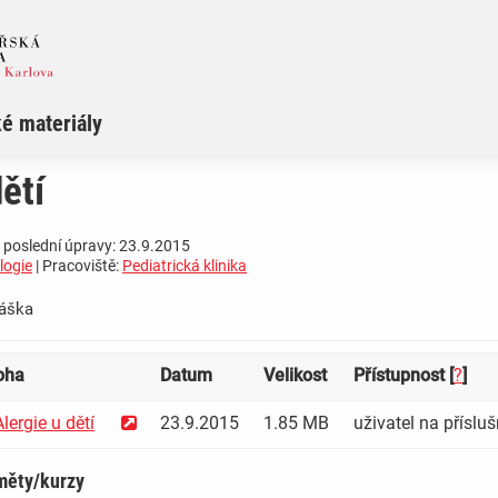
é materiály
ětí
 poslední úpravy: 23.9.2015
logie
| Pracoviště:
Pediatrická klinika
­ ­ ­ ­ ­ ­ ­ ­ ­ ­ ­ ­ ­ ­ ­ ­ ­ ­ ­ ­ ­ ­ ­ ­ ­ ­ ­ ­
loha
Datum
Velikost
Přístupnost [
?
]
lergie u dětí
23.9.2015
1.85 MB
uživatel na přísluš
měty/kurzy