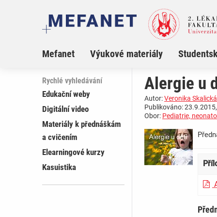
Mefanet
Výukové materiály
Studentsk
Alergie u d
Rychlé vyhledávání
Edukační weby
Autor:
Veronika Skalická
Publikováno: 23.9.2015,
Digitální video
Obor:
Pediatrie, neonato
Materiály k přednáškám
Přednáška ­ 
a cvičením
Elearningové kurzy
Pří
Kasuistika
A
Před