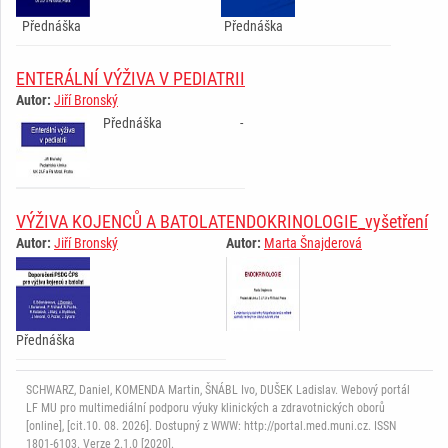
­ ­Přednáška ­ ­ ­ ­ ­ ­ ­ ­ ­ ­ ­ ­ ­ ­ ­ ­ ­ ­ ­ ­ ­ ­ ­ ­ ­ ­ ­
­Přednáška ­ ­ ­ ­ ­ ­ ­ ­ ­ ­ ­ ­ ­ ­ ­ ­ ­ ­ ­ ­ ­ ­ ­ ­ ­ ­ ­ ­
ENTERÁLNÍ VÝŽIVA V PEDIATRII
Autor:
Jiří Bronský
­Přednáška ­ ­ ­ ­ ­ ­ ­ ­ ­ ­ ­ ­ ­ ­ ­ ­ ­ ­ ­ ­ ­ ­ ­ ­
­ ­ ­ ­
VÝŽIVA KOJENCŮ A BATOLAT
ENDOKRINOLOGIE_vyšetření
Autor:
Jiří Bronský
Autor:
Marta Šnajderová
­ ­ ­ ­ ­ ­ ­ ­ ­ ­ ­ ­ ­ ­ ­ ­ ­ ­ ­ ­ ­ ­ ­ ­ ­ ­ ­ ­ ­
Přednáška ­ ­ ­ ­ ­ ­ ­ ­ ­ ­ ­ ­ ­ ­ ­ ­ ­ ­ ­ ­ ­ ­ ­ ­ ­ ­ ­ ­ ­
SCHWARZ, Daniel, KOMENDA Martin, ŠNÁBL Ivo, DUŠEK Ladislav. Webový portál
LF MU pro multimediální podporu výuky klinických a zdravotnických oborů
[online], [cit.10. 08. 2026]. Dostupný z WWW: http://portal.med.muni.cz. ISSN
1801-6103. Verze 2.1.0 [2020].