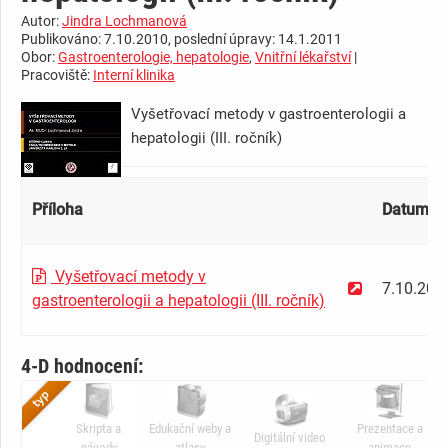
Autor:
Jindra Lochmanová
Publikováno: 7.10.2010, poslední úpravy: 14.1.2011
Obor:
Gastroenterologie, hepatologie
,
Vnitřní lékařství
|
Pracoviště:
Interní klinika
Vyšetřovací metody v gastroenterologii a
hepatologii (III. ročník)
Příloha
Datum
Vyšetřovací metody v
7.10.201
gastroenterologii a hepatologii (III. ročník)
4-D hodnocení:
Skripta a
Edukační weby a
Prezentace a
Digitální video
návody
atlasy
animace