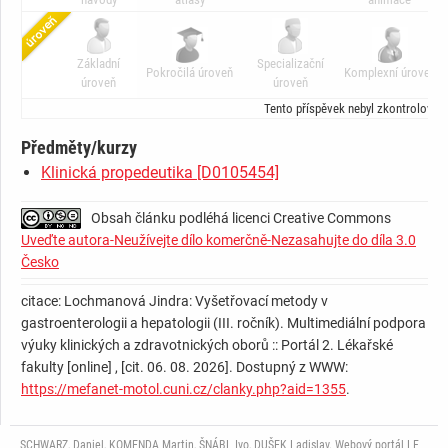
Základní
Specializační
Pokročilá úroveň
Komplexní úroveň
úroveň
úroveň
Tento příspěvek nebyl zkontrolován
Předměty/kurzy
Klinická propedeutika [D0105454]
Obsah článku podléhá licenci Creative Commons
Uveďte autora-Neužívejte dílo komerčně-Nezasahujte do díla 3.0
Česko
citace: Lochmanová Jindra: Vyšetřovací metody v
gastroenterologii a hepatologii (III. ročník). Multimediální podpora
výuky klinických a zdravotnických oborů :: Portál 2. Lékařské
fakulty [online] , [cit. 06. 08. 2026]. Dostupný z WWW:
https://mefanet-motol.cuni.cz/clanky.php?aid=1355
.
SCHWARZ, Daniel, KOMENDA Martin, ŠNÁBL Ivo, DUŠEK Ladislav. Webový portál LF