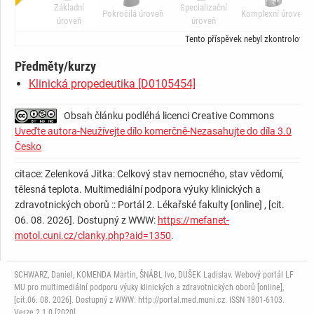
Základní
Specializační
Pokročilá úroveň
Komplexní úroveň
úroveň
úroveň
Tento příspěvek nebyl zkontrolován
Předměty/kurzy
Klinická propedeutika [D0105454]
Obsah článku podléhá licenci Creative Commons
Uveďte autora-Neužívejte dílo komerčně-Nezasahujte do díla 3.0
Česko
citace: Zelenková Jitka: Celkový stav nemocného, stav vědomí,
tělesná teplota. Multimediální podpora výuky klinických a
zdravotnických oborů :: Portál 2. Lékařské fakulty [online] , [cit.
06. 08. 2026]. Dostupný z WWW:
https://mefanet-
motol.cuni.cz/clanky.php?aid=1350
.
SCHWARZ, Daniel, KOMENDA Martin, ŠNÁBL Ivo, DUŠEK Ladislav. Webový portál LF
MU pro multimediální podporu výuky klinických a zdravotnických oborů [online],
[cit.06. 08. 2026]. Dostupný z WWW: http://portal.med.muni.cz. ISSN 1801-6103.
Verze 2.1.0 [2020].