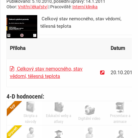
Publikováno: 5.10.2010, poslední úpravy: 14.1.2011
Obor:
Vnitřní lékařství
| Pracoviště:
Interní klinika
Celkový stav nemocného, stav vědomí,
tělesná teplota
Příloha
Datum
Celkový stav nemocného, stav
20.10.2010
vědomí, tělesná teplota
4-D hodnocení:
Skripta a
Edukační weby a
Prezentace a
Digitální video
návody
atlasy
animace