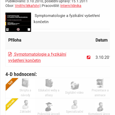
Publikováno: 3.10.2010, poslední úpravy: 15.1.2011
Obor:
Vnitřní lékařství
| Pracoviště:
Interní klinika
Symptomatologie a fyzikální vyšetření
končetin
Příloha
Datum
Symptomatologie a fyzikální
3.10.2010
vyšetření končetin
4-D hodnocení:
Skripta a
Edukační weby a
Prezentace a
Digitální video
návody
atlasy
animace
Základní
Specializační
Pokročilá úroveň
Komplexní úroveň