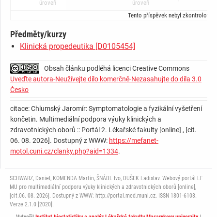
úroveň
úroveň
Tento příspěvek nebyl zkontrolován
Předměty/kurzy
Klinická propedeutika [D0105454]
Obsah článku podléhá licenci Creative Commons
Uveďte autora-Neužívejte dílo komerčně-Nezasahujte do díla 3.0
Česko
citace: Chlumský Jaromír: Symptomatologie a fyzikální vyšetření
končetin. Multimediální podpora výuky klinických a
zdravotnických oborů :: Portál 2. Lékařské fakulty [online] , [cit.
06. 08. 2026]. Dostupný z WWW:
https://mefanet-
motol.cuni.cz/clanky.php?aid=1334
.
SCHWARZ, Daniel, KOMENDA Martin, ŠNÁBL Ivo, DUŠEK Ladislav. Webový portál LF
MU pro multimediální podporu výuky klinických a zdravotnických oborů [online],
[cit.06. 08. 2026]. Dostupný z WWW: http://portal.med.muni.cz. ISSN 1801-6103.
Verze 2.1.0 [2020].