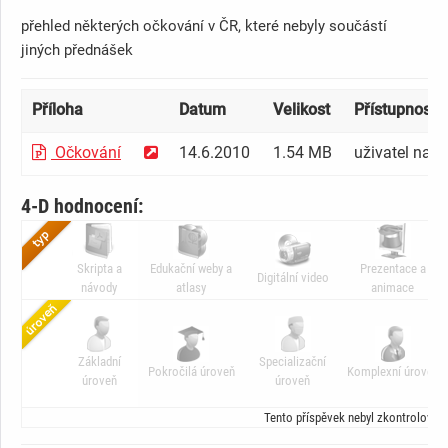
přehled některých očkování v ČR, které nebyly součástí
jiných přednášek
Příloha
Datum
Velikost
Přístupnost [
Očkování
14.6.2010
1.54 MB
uživatel na p
4-D hodnocení:
Skripta a
Edukační weby a
Prezentace a
Digitální video
návody
atlasy
animace
Základní
Specializační
Pokročilá úroveň
Komplexní úroveň
úroveň
úroveň
Tento příspěvek nebyl zkontrolován