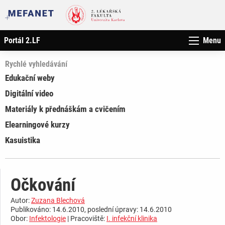
Portál 2.LF
Menu
Rychlé vyhledávání
Edukační weby
Digitální video
Materiály k přednáškám a cvičením
Elearningové kurzy
Kasuistika
Očkování
Autor:
Zuzana Blechová
Publikováno: 14.6.2010, poslední úpravy: 14.6.2010
Obor:
Infektologie
| Pracoviště:
I. infekční klinika