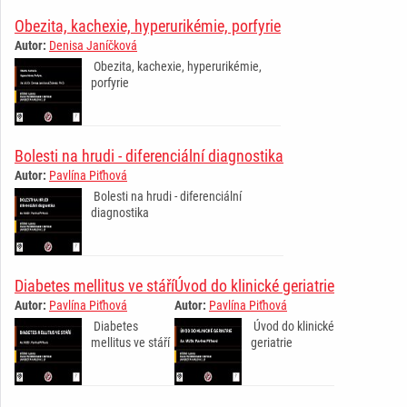
Obezita, kachexie, hyperurikémie, porfyrie
Autor:
Denisa Janíčková
Obezita, kachexie, hyperurikémie,
porfyrie
Bolesti na hrudi - diferenciální diagnostika
Autor:
Pavlína Piťhová
Bolesti na hrudi - diferenciální
diagnostika
Diabetes mellitus ve stáří
Úvod do klinické geriatrie
Autor:
Pavlína Piťhová
Autor:
Pavlína Piťhová
Diabetes
Úvod do klinické
mellitus ve stáří
geriatrie