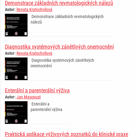
Demonstrace základních revmatologických nálezů
Autor:
Renata Kratochvílová
Demonstrace základních revmatologických
nálezů
Diagnostika systémových zánětlivých onemocnění
Autor:
Renata Kratochvílová
Diagnostika systémových zánětlivých
onemocnění
Enterální a parenterální výživa
Autor:
Jan Masopust
Enterální a
parenterální výživa
Praktická aplikace výživových poznatků do klinické praxe