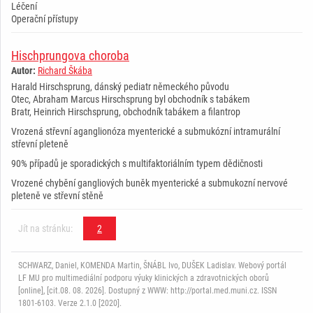
Léčení
Operační přístupy
Hischprungova choroba
Autor:
Richard Škába
Harald Hirschsprung, dánský pediatr německého původu
Otec, Abraham Marcus Hirschsprung byl obchodník s tabákem
Bratr, Heinrich Hirschsprung, obchodník tabákem a filantrop
Vrozená střevní aganglionóza myenterické a submukózní intramurální
střevní pleteně
90% případů je sporadických s multifaktoriálním typem dědičnosti
Vrozené chybění gangliových buněk myenterické a submukozní nervové
pleteně ve střevní stěně
Jít na stránku:
2
SCHWARZ, Daniel, KOMENDA Martin, ŠNÁBL Ivo, DUŠEK Ladislav. Webový portál
LF MU pro multimediální podporu výuky klinických a zdravotnických oborů
[online], [cit.08. 08. 2026]. Dostupný z WWW: http://portal.med.muni.cz. ISSN
1801-6103. Verze 2.1.0 [2020].