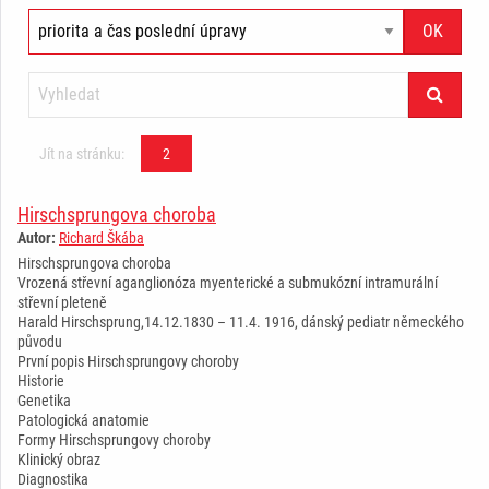
Jít na stránku:
2
Hirschsprungova choroba
Autor:
Richard Škába
Hirschsprungova choroba
Vrozená střevní aganglionóza myenterické a submukózní intramurální
střevní pleteně
Harald Hirschsprung,14.12.1830 – 11.4. 1916, dánský pediatr německého
původu
První popis Hirschsprungovy choroby
Historie
Genetika
Patologická anatomie
Formy Hirschsprungovy choroby
Klinický obraz
Diagnostika