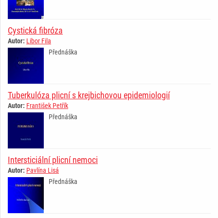
Cystická fibróza
Autor:
Libor Fila
Přednáška
Tuberkulóza plicní s krejbichovou epidemiologií
Autor:
František Petřík
Přednáška
Intersticiální plicní nemoci
Autor:
Pavlína Lisá
Přednáška