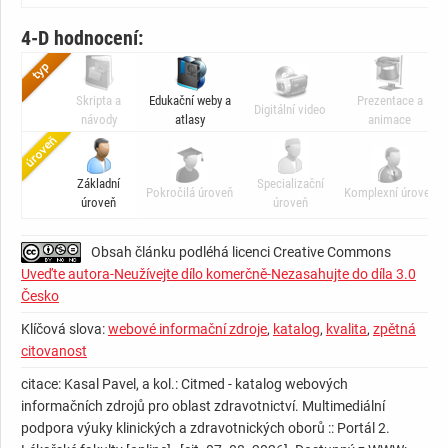
4-D hodnocení:
Skripta a
Edukační weby a
Prezentace a
Digitální video
návody
atlasy
animace
Základní
Specializační
Pokročilá úroveň
Komplexní úroveň
úroveň
úroveň
Obsah článku podléhá licenci Creative Commons
Uveďte autora-Neužívejte dílo komerčně-Nezasahujte do díla 3.0
Česko
Klíčová slova:
webové informační zdroje
,
katalog
,
kvalita
,
zpětná
citovanost
citace: Kasal Pavel, a kol.: Citmed - katalog webových
informačních zdrojů pro oblast zdravotnictví. Multimediální
podpora výuky klinických a zdravotnických oborů :: Portál 2.