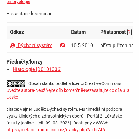
embryologie
Presentace k semináři
Odkaz
Datum
Přístupnost [
?
]
Dýchací systém
10.5.2010
přístup řízen na e
Předměty/kurzy
Histologie [D0101336]
Obsah článku podléhá licenci Creative Commons
Uveďte autora-Neužívejte dílo komerčně-Nezasahujte do díla 3.0
Česko
citace: Vajner Luděk: Dýchací systém. Multimediální podpora
výuky klinických a zdravotnických oborů :: Portál 2. Lékařské
fakulty [online] , [cit. 09. 08. 2026]. Dostupný z WWW:
https://mefanet-motol.cuni.cz/clanky.php?aid=746
.