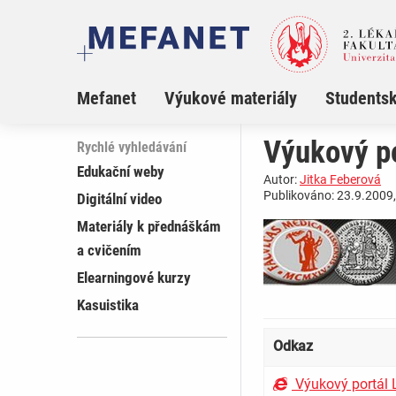
Mefanet
Výukové materiály
Studentsk
Výukový po
Rychlé vyhledávání
Edukační weby
Autor:
Jitka Feberová
Publikováno: 23.9.2009,
Digitální video
Materiály k přednáškám
a cvičením
Elearningové kurzy
Kasuistika
Odkaz
Výukový portál L