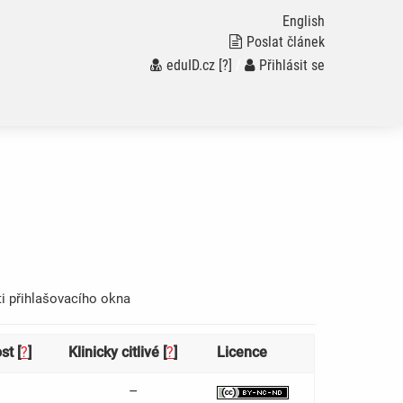
English
Poslat článek
eduID.cz
[?]
/
Přihlásit se
ti přihlašovacího okna
st [
?
]
Klinicky citlivé [
?
]
Licence
–