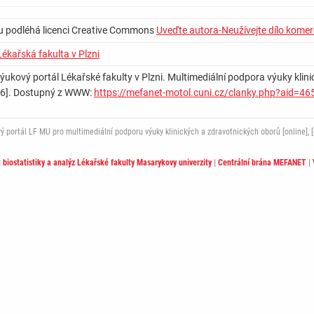
u podléhá licenci Creative Commons
Uveďte autora-Neužívejte dílo komer
Lékařská fakulta v Plzni
Výukový portál Lékařské fakulty v Plzni. Multimediální podpora výuky klini
 2026]. Dostupný z WWW:
https://mefanet-motol.cuni.cz/clanky.php?aid=46
ortál LF MU pro multimediální podporu výuky klinických a zdravotnických oborů [online], [c
t biostatistiky a analýz Lékařské fakulty Masarykovy univerzity
|
Centrální brána MEFANET
|