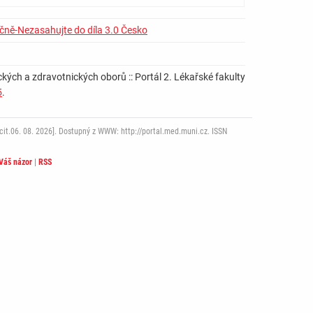
čně-Nezasahujte do díla 3.0 Česko
ckých a zdravotnických oborů :: Portál 2. Lékařské fakulty
5
.
it.06. 08. 2026]. Dostupný z WWW: http://portal.med.muni.cz. ISSN
Váš názor
|
RSS