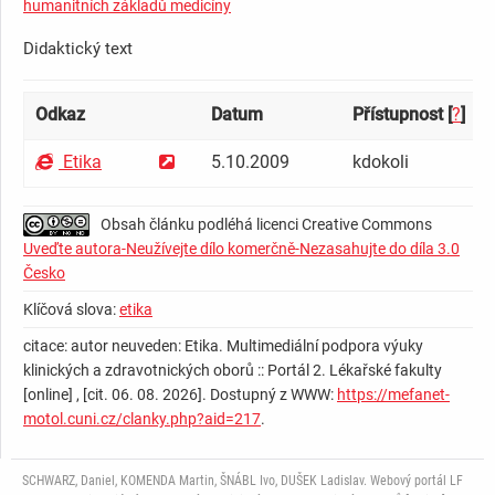
humanitních základů medicíny
Didaktický text
Odkaz
Datum
Přístupnost [
?
]
Etika
5.10.2009
kdokoli
Obsah článku podléhá licenci Creative Commons
Uveďte autora-Neužívejte dílo komerčně-Nezasahujte do díla 3.0
Česko
Klíčová slova:
etika
citace: autor neuveden: Etika. Multimediální podpora výuky
klinických a zdravotnických oborů :: Portál 2. Lékařské fakulty
[online] , [cit. 06. 08. 2026]. Dostupný z WWW:
https://mefanet-
motol.cuni.cz/clanky.php?aid=217
.
SCHWARZ, Daniel, KOMENDA Martin, ŠNÁBL Ivo, DUŠEK Ladislav. Webový portál LF