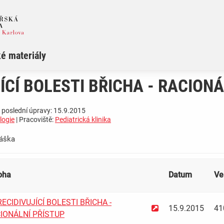
é materiály
ÍCÍ BOLESTI BŘICHA - RACION
 poslední úpravy: 15.9.2015
logie
| Pracoviště:
Pediatrická klinika
­ ­ ­ ­ ­ ­ ­ ­ ­ ­ ­ ­ ­ ­ ­ ­ ­ ­ ­ ­ ­ ­ ­ ­ ­ ­ ­
loha
Datum
Ve
ECIDIVUJÍCÍ BOLESTI BŘICHA -
15.9.2015
41
IONÁLNÍ PŘÍSTUP