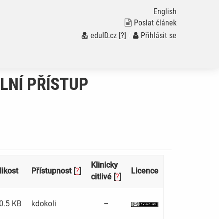
English
Poslat článek
eduID.cz
[?]
/
Přihlásit se
ÁLNÍ PŘÍSTUP
Klinicky
likost
Přístupnost [
?
]
Licence
citlivé [
?
]
0.5 KB
kdokoli
–