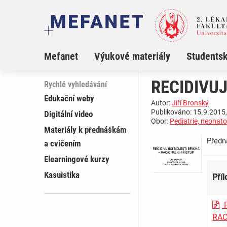
Mefanet
Výukové materiály
Studentsk
RECIDIVUJ
Rychlé vyhledávání
Edukační weby
Autor:
Jiří Bronský
Publikováno: 15.9.2015,
Digitální video
Obor:
Pediatrie, neonato
Materiály k přednáškám
Přednáška ­ 
a cvičením
Elearningové kurzy
Kasuistika
Pří
R
RAC