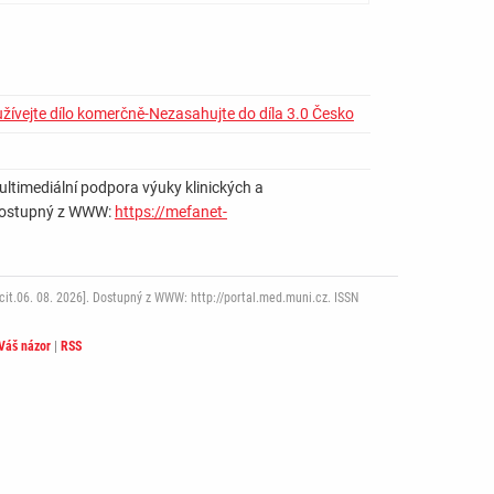
žívejte dílo komerčně-Nezasahujte do díla 3.0 Česko
timediální podpora výuky klinických a
]. Dostupný z WWW:
https://mefanet-
it.06. 08. 2026]. Dostupný z WWW: http://portal.med.muni.cz. ISSN
Váš názor
|
RSS