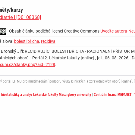
měty/kurzy
diatrie I [D0108368]
Obsah článku podléhá licenci Creative Commons
Uveďte autora-Neu
á slova:
bolesti břicha
,
recidiva
: Bronský Jiří: RECIDIVUJÍCÍ BOLESTI BŘICHA - RACIONÁLNÍ PŘÍSTUP. Mul
tnických oborů :: Portál 2. Lékařské fakulty [online] , [cit. 06. 08. 2026
.cuni.cz/clanky.php?aid=2128
.
ortál LF MU pro multimediální podporu výuky klinických a zdravotnických oborů [online], [c
t biostatistiky a analýz Lékařské fakulty Masarykovy univerzity
|
Centrální brána MEFANET
|