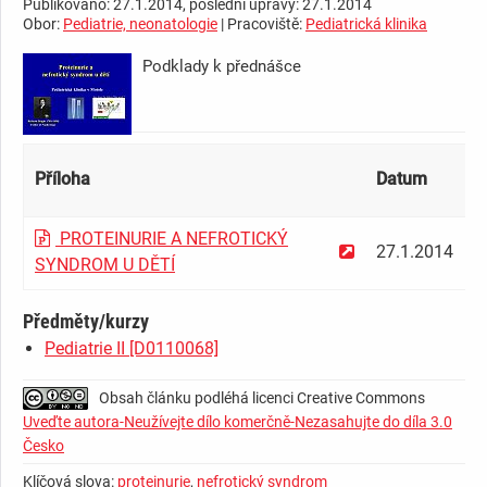
Publikováno: 27.1.2014, poslední úpravy: 27.1.2014
Obor:
Pediatrie, neonatologie
| Pracoviště:
Pediatrická klinika
Podklady k přednášce
­ ­ ­ ­ ­ ­ ­ ­ ­ ­ ­ ­ ­ ­ ­ ­ ­ ­ ­ ­ ­ ­ ­ ­ ­ ­ ­ ­ ­
Příloha
Datum
V
PROTEINURIE A NEFROTICKÝ
27.1.2014
1
SYNDROM U DĚTÍ
Předměty/kurzy
Pediatrie II [D0110068]
Obsah článku podléhá licenci Creative Commons
Uveďte autora-Neužívejte dílo komerčně-Nezasahujte do díla 3.0
Česko
Klíčová slova:
proteinurie
,
nefrotický syndrom