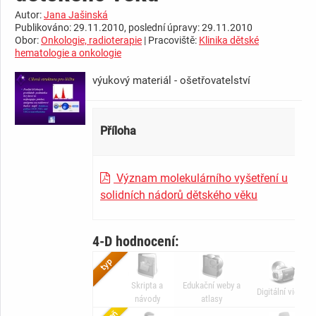
Autor:
Jana Jašinská
Publikováno: 29.11.2010, poslední úpravy: 29.11.2010
Obor:
Onkologie, radioterapie
| Pracoviště:
Klinika dětské
hematologie a onkologie
výukový materiál - ošetřovatelství
Příloha
Význam molekulárního vyšetření u
solidních nádorů dětského věku
4-D hodnocení:
Skripta a
Edukační weby a
Digitální video
návody
atlasy