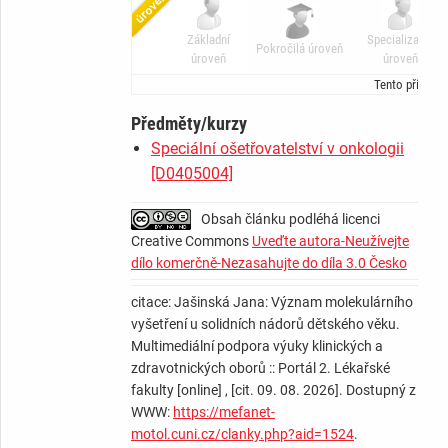
Základní
Specializační
Pokročilá úroveň
úroveň
úroveň
Tento příspěv
Předměty/kurzy
Speciální ošetřovatelství v onkologii
[D0405004]
Obsah článku podléhá licenci
Creative Commons
Uveďte autora-Neužívejte
dílo komerčně-Nezasahujte do díla 3.0 Česko
citace: Jašinská Jana: Význam molekulárního
vyšetření u solidních nádorů dětského věku.
Multimediální podpora výuky klinických a
zdravotnických oborů :: Portál 2. Lékařské
fakulty [online] , [cit. 09. 08. 2026]. Dostupný z
WWW:
https://mefanet-
motol.cuni.cz/clanky.php?aid=1524
.