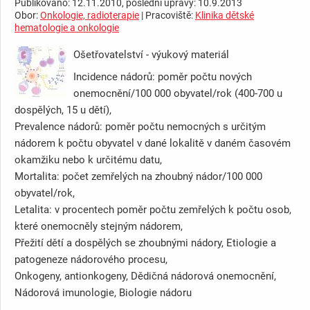
Publikováno: 12.11.2010, poslední úpravy: 10.9.2013
Obor:
Onkologie, radioterapie
| Pracoviště:
Klinika dětské
hematologie a onkologie
Ošetřovatelství - výukový materiál
Incidence nádorů: poměr počtu nových
onemocnění/100 000 obyvatel/rok (400-700 u
dospělých, 15 u dětí),
Prevalence nádorů: poměr počtu nemocných s určitým
nádorem k počtu obyvatel v dané lokalitě v daném časovém
okamžiku nebo k určitému datu,
Mortalita: počet zemřelých na zhoubný nádor/100 000
obyvatel/rok,
Letalita: v procentech poměr počtu zemřelých k počtu osob,
které onemocněly stejným nádorem,
Přežití dětí a dospělých se zhoubnými nádory, Etiologie a
patogeneze nádorového procesu,
Onkogeny, antionkogeny, Dědičná nádorová onemocnění,
Nádorová imunologie, Biologie nádoru