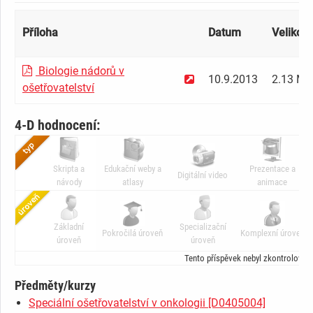
Příloha
Datum
Velikost
Biologie nádorů v
10.9.2013
2.13 MB
ošetřovatelství
4-D hodnocení:
Skripta a
Edukační weby a
Prezentace a
Digitální video
návody
atlasy
animace
Základní
Specializační
Pokročilá úroveň
Komplexní úroveň
úroveň
úroveň
Tento příspěvek nebyl zkontrolován
Předměty/kurzy
Speciální ošetřovatelství v onkologii [D0405004]