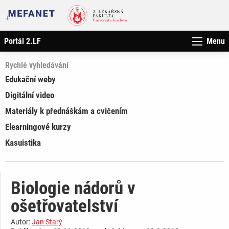
Portál 2.LF
Menu
Rychlé vyhledávání
Edukační weby
Digitální video
Materiály k přednáškám a cvičením
Elearningové kurzy
Kasuistika
Biologie nádorů v
ošetřovatelství
Autor:
Jan Starý