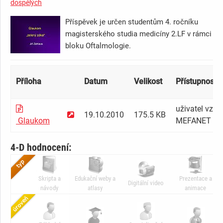
dospělých
Příspěvek je určen studentům 4. ročníku
magisterského studia medicíny 2.LF v rámci
bloku Oftalmologie.
Příloha
Datum
Velikost
Přístupnost [
uživatel vzdě
19.10.2010
175.5 KB
Glaukom
MEFANET
4-D hodnocení:
Skripta a
Edukační weby a
Prezentace a
Digitální video
návody
atlasy
animace