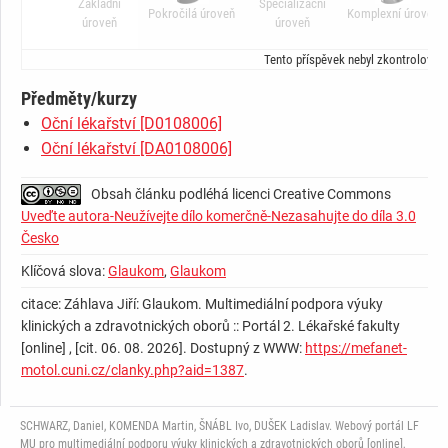
Základní
Specializační
Pokročilá úroveň
Komplexní úroveň
úroveň
úroveň
Tento příspěvek nebyl zkontrolován
Předměty/kurzy
Oční lékařství [D0108006]
Oční lékařství [DA0108006]
Obsah článku podléhá licenci Creative Commons
Uveďte autora-Neužívejte dílo komerčně-Nezasahujte do díla 3.0
Česko
Klíčová slova:
Glaukom
,
Glaukom
citace: Záhlava Jiří: Glaukom. Multimediální podpora výuky
klinických a zdravotnických oborů :: Portál 2. Lékařské fakulty
[online] , [cit. 06. 08. 2026]. Dostupný z WWW:
https://mefanet-
motol.cuni.cz/clanky.php?aid=1387
.
SCHWARZ, Daniel, KOMENDA Martin, ŠNÁBL Ivo, DUŠEK Ladislav. Webový portál LF
MU pro multimediální podporu výuky klinických a zdravotnických oborů [online],