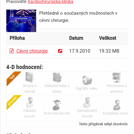
Pracoviště:
Kardiochirurgická klinika
Přehledně o současných možnostech v
cévní chirurgie.
Příloha
Datum
Velikost
Př
Cévní chirurgie
17.9.2010
19.32 MB
kd
4-D hodnocení:
Skripta a
Edukační weby a
Prezentace a
Digitální video
návody
atlasy
animace
Základní
Specializační
Pokročilá úroveň
Komplexní úroveň
úroveň
úroveň
Tento příspěvek nebyl zkontrolován