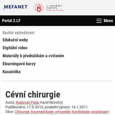
Portál 2.LF
Menu
Rychlé vyhledávání
Edukační weby
Digitální video
Materiály k přednáškám a cvičením
Elearningové kurzy
Kasuistika
Cévní chirurgie
Autor:
Radovan Fiala
, Karel Novotný
Publikováno: 17.9.2010, poslední úpravy: 16.1.2011
Obor:
Chirurgie, traumatologie, ortopedie
,
Kardiologie, angiologie
|