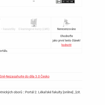
–
 – kasuistiky
E-learningové kurzy (LMS)
Nerecenzováno
Ohodnoťte
jako první tento článek!
hodnotit
ortálu.
čně-Nezasahujte do díla 3.0 Česko
ckých oborů :: Portál 2. Lékařské fakulty [online] , [cit.