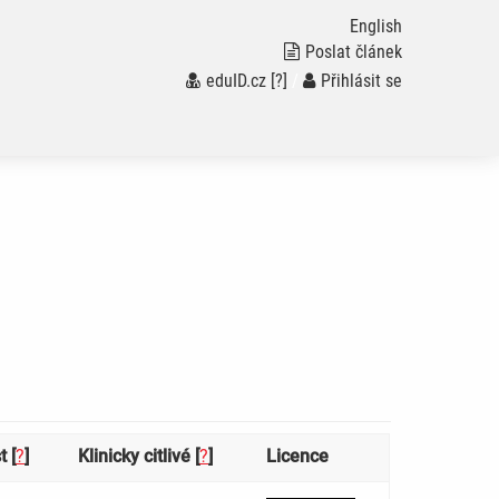
English
Poslat článek
eduID.cz
[?]
/
Přihlásit se
t [
?
]
Klinicky citlivé [
?
]
Licence