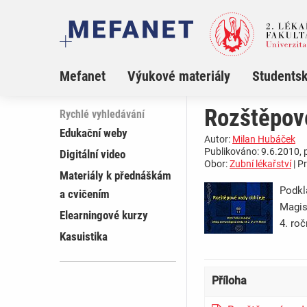
Mefanet
Výukové materiály
Studentsk
Rozštěpové
Rychlé vyhledávání
Edukační weby
Autor:
Milan Hubáček
Publikováno: 9.6.2010, 
Digitální video
Obor:
Zubní lékařství
| P
Materiály k přednáškám
Podkl
a cvičením
Magis
Elearningové kurzy
4. roč
Kasuistika
Příloha