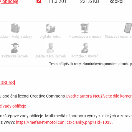
 obličeje
11.3.2011
221.6 KB
kdokoli
dukační weby a atlasy
Digitální video
Prezentace a animace
Obrazový materiál
Pokročilá úroveň
Specializační úroveň
Komplexní úroveň
Tento příspěvek nebyl zkontrolován garantem obsahu p
108058]
u podléhá licenci Creative Commons
Uveďte autora-Neužívejte dílo komer
 vady obličeje
ozštěpové vady obličeje. Multimediální podpora výuky klinických a zdravotni
ý z WWW:
https://mefanet-motol.cuni.cz/clanky.php?aid=1033
.