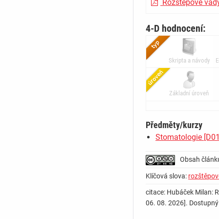
Rozštěpové vady
4-D hodnocení:
Skripta a návody
E
Základní úroveň
Předměty/kurzy
Stomatologie [D0
Obsah článk
Klíčová slova:
rozštěpové
citace: Hubáček Milan: R
06. 08. 2026]. Dostupn