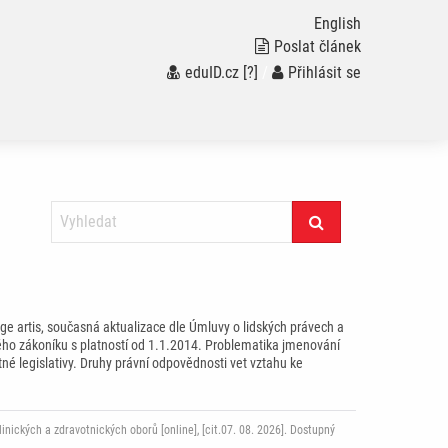
English
Poslat článek
eduID.cz
[?]
/
Přihlásit se
ge artis, současná aktualizace dle Úmluvy o lidských právech a
ého zákoníku s platností od 1.1.2014. Problematika jmenování
tné legislativy. Druhy právní odpovědnosti vet vztahu ke
ckých a zdravotnických oborů [online], [cit.07. 08. 2026]. Dostupný