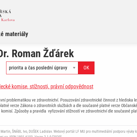
é materiály
Dr. Roman Žďárek
alecké komise, stížnosti, právní odpovědnost
ní problematikou ve zdravotnictví. Posuzování zdravotnické činnost z hlediska le
platné verze Zákona o zdravotních službách a dle současné platné verze Občansk
komisí. Způsoby a pravidla vyřizování stížností ve zdravotnictví dle současné pla
rtin, ŠNÁBL Ivo, DUŠEK Ladislav. Webový portál LF MU pro multimediální podporu výuky klini