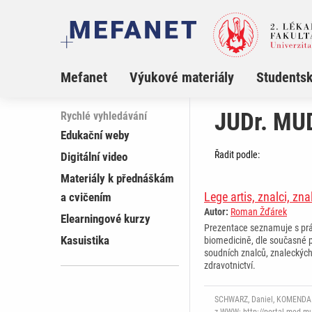
Mefanet
Výukové materiály
Studentsk
JUDr. MU
Rychlé vyhledávání
Edukační weby
Řadit podle:
Digitální video
Materiály k přednáškám
Lege artis, znalci, zn
a cvičením
Autor:
Roman Žďárek
Elearningové kurzy
Prezentace seznamuje s práv
Kasuistika
biomedicině, dle současné 
soudních znalců, znaleckých 
zdravotnictví.
SCHWARZ, Daniel, KOMENDA Ma