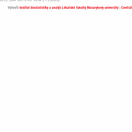
i.cz. ISSN 1801-6103. Verze 2.1.0 [2020].
Vytvořil
Institut biostatistiky a analýz Lékařské fakulty Masarykovy univerzity
|
Centrá