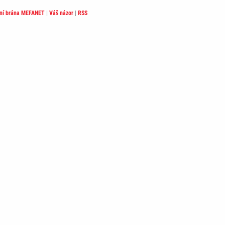
lní brána MEFANET
|
Váš názor
|
RSS