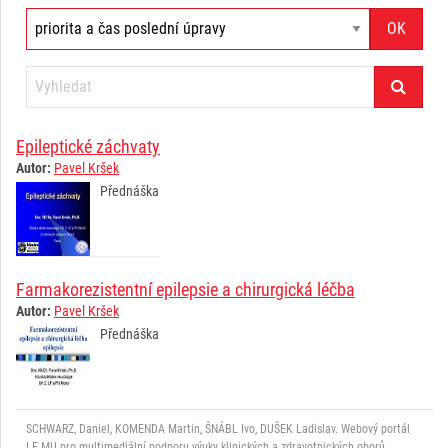
Epileptické záchvaty
Autor:
Pavel Kršek
Přednáška
Farmakorezistentní epilepsie a chirurgická léčba
Autor:
Pavel Kršek
Přednáška
SCHWARZ, Daniel, KOMENDA Martin, ŠNÁBL Ivo, DUŠEK Ladislav. Webový portál
LF MU pro multimediální podporu výuky klinických a zdravotnických oborů