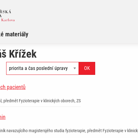
é materiály
š Křížek
ých pacientů
l, předmět Fyzioterapie v klinických oborech, ZS
nin
ník navazujícího magistersjého studia fyzioterapie, předmět Fyzioterapie v klinic