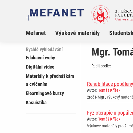
Mefanet
Výukové materiály
Studentsk
Mgr. Tomá
Rychlé vyhledávání
Edukační weby
Řadit podle:
Digitální video
Materiály k přednáškám
Rehabilitace popálen
a cvičením
Autor:
Tomáš Křížek
Elearningové kurzy
2roč NMgr , výukový materiá
Kasuistika
Fyzioterapie u popále
Autor:
Tomáš Křížek
Výukové materiály pro 2. roč