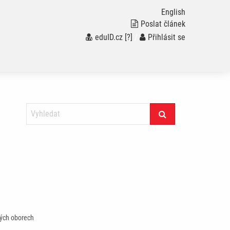
English
Poslat článek
eduID.cz
[?]
/
Přihlásit se
kých oborech