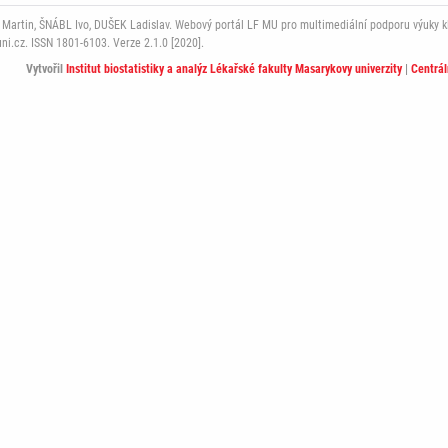
rtin, ŠNÁBL Ivo, DUŠEK Ladislav. Webový portál LF MU pro multimediální podporu výuky klini
i.cz. ISSN 1801-6103. Verze 2.1.0 [2020].
Vytvořil
Institut biostatistiky a analýz Lékařské fakulty Masarykovy univerzity
|
Centrá