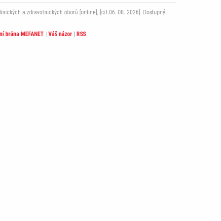
ckých a zdravotnických oborů [online], [cit.06. 08. 2026]. Dostupný
lní brána MEFANET
|
Váš názor
|
RSS