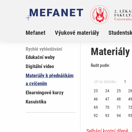
Mefanet
Výukové materiály
Studentsk
Materiály
Rychlé vyhledávání
Edukační weby
Řadit podle:
Digitální video
Materiály k přednáškám
Jít na stránku:
1
a cvičením
23
24
25
2
Elearningové kurzy
46
47
48
4
Kasuistika
69
70
71
7
92
93
94
9
Selhání kostní dřeně