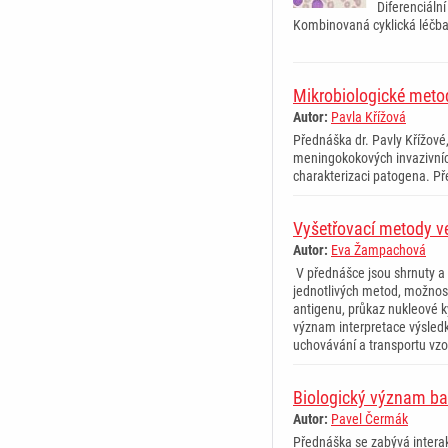
Diferenciáln
Kombinovaná cyklická léčba 
Mikrobiologické meto
Autor:
Pavla Křížová
Přednáška dr. Pavly Křížové
meningokokových invazivních
charakterizaci patogena. Pře
Vyšetřovací metody ve
Autor:
Eva Žampachová
V přednášce jsou shrnuty a 
jednotlivých metod, možnost 
antigenu, průkaz nukleové k
význam interpretace výsledk
uchovávání a transportu vz
Biologický význam bak
Autor:
Pavel Čermák
Přednáška se zabývá interak