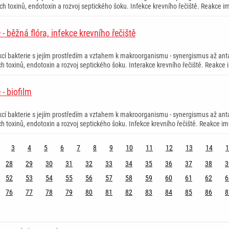
ch toxinů, endotoxin a rozvoj septického šoku. Infekce krevního řečiště. Reakce i
 - běžná flóra, infekce krevního řečiště
cí bakterie s jejím prostředím a vztahem k makroorganismu - synergismus až anta
ch toxinů, endotoxin a rozvoj septického šoku. Interakce krevního řečiště. Reakce 
 - biofilm
cí bakterie s jejím prostředím a vztahem k makroorganismu - synergismus až anta
ch toxinů, endotoxin a rozvoj septického šoku. Infekce krevního řečiště. Reakce im
3
4
5
6
7
8
9
10
11
12
13
14
1
28
29
30
31
32
33
34
35
36
37
38
3
52
53
54
55
56
57
58
59
60
61
62
6
76
77
78
79
80
81
82
83
84
85
86
8