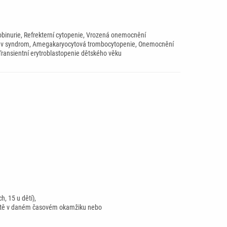
obinurie, Refrekterní cytopenie, Vrozená onemocnění
ondův syndrom, Amegakaryocytová trombocytopenie, Onemocnění
ransientní erytroblastopenie dětského věku
, 15 u dětí),
litě v daném časovém okamžiku nebo