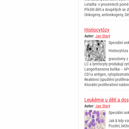
Letalita: v procentech pom
Přežití dětí a dospělých se
Onkogeny, antionkogeny, Dě
Histiocytózy
Autor:
Jan Starý
Speciální onk
Histiocytóza
granulomy z 
LC a lymfocyty produkují cytok
Langerhansova buňka – APC
CD1a antigen, cytoplasmatic
Reaktivní (spuštění prolif
Klonální proliferativní nádo
Leukémie u dětí a do
Autor:
Jan Starý
Speciální onk
Jak & kdy vz
Pozdní, běžn