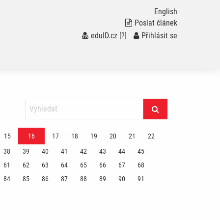
English
Poslat článek
eduID.cz
[?]
/
Přihlásit se
15
16
17
18
19
20
21
22
38
39
40
41
42
43
44
45
61
62
63
64
65
66
67
68
84
85
86
87
88
89
90
91