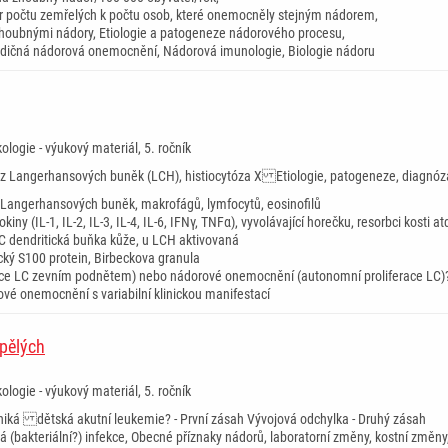
ěr počtu zemřelých k počtu osob, které onemocněly stejným nádorem,
 zhoubnými nádory, Etiologie a patogeneze nádorového procesu,
dičná nádorová onemocnění, Nádorová imunologie, Biologie nádoru
ologie - výukový materiál, 5. ročník
 z Langerhansových buněk (LCH), histiocytóza X Etiologie, patogeneze, diagnóz
Langerhansových buněk, makrofágů, lymfocytů, eosinofilů
iny (IL-1, IL-2, IL-3, IL-4, IL-6, IFNγ, TNFα), vyvolávající horečku, resorbci kosti at
 dendritická buňka kůže, u LCH aktivovaná
ký S100 protein, Birbeckova granula
erace LC zevním podnětem) nebo nádorové onemocnění (autonomní proliferace LC
rové onemocnění s variabilní klinickou manifestací
spělých
ologie - výukový materiál, 5. ročník
niká dětská akutní leukemie? - První zásah Vývojová odchylka - Druhý zásah
á (bakteriální?) infekce, Obecné příznaky nádorů, laboratorní změny, kostní změny