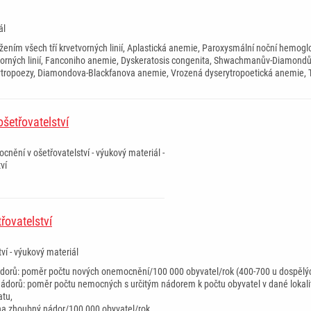
ál
ením všech tří krvetvorných linií, Aplastická anemie, Paroxysmální noční hemogl
etvorných linií, Fanconiho anemie, Dyskeratosis congenita, Shwachmanův-Diam
ytropoezy, Diamondova-Blackfanova anemie, Vrozená dyserytropoetická anemie, T
šetřovatelství
cnění v ošetřovatelství - výukový materiál -
ví
­ ­ ­ ­ ­ ­ ­ ­ ­ ­
řovatelství
ví - výukový materiál
dorů: poměr počtu nových onemocnění/100 000 obyvatel/rok (400-700 u dospělých
nádorů: poměr počtu nemocných s určitým nádorem k počtu obyvatel v dané loka
atu,
 na zhoubný nádor/100 000 obyvatel/rok,