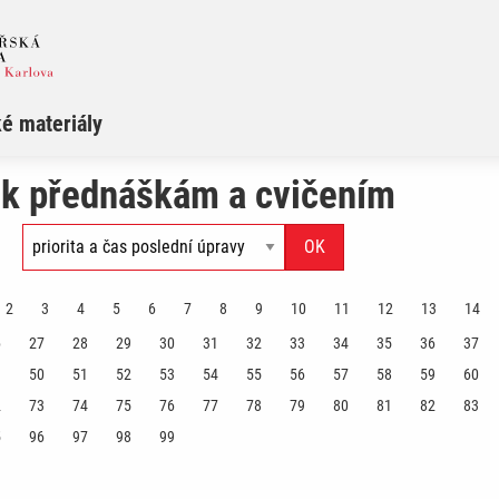
é materiály
 k přednáškám a cvičením
2
3
4
5
6
7
8
9
10
11
12
13
14
6
27
28
29
30
31
32
33
34
35
36
37
9
50
51
52
53
54
55
56
57
58
59
60
2
73
74
75
76
77
78
79
80
81
82
83
5
96
97
98
99