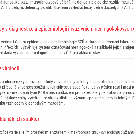
í diagnostika, ALL, imunofenotypové dělení, incidence a biologické rozdíly mezi d
ALL u dětí, rozdělení cytostatik, Srovnání výsledků léčby dětí a dospělých s ALL 
dy v diagnostice a epidemiologii invazivních meningokokovýc
, vedoucí Centra epidemiologie a mikrobiologie SZÚ a Národní referenční laborat
 infekcích. Vysvětluje systém označování meningokoků na základě jejich antigenní
dkládá vývoj epidemiologické situace v ČR i její aktuální stav.
 virologii
zhodnoceny vyšetřovací metody ve virologii (v některých aspektech mají přesah i d
případně vhodnost použití, jejich citlivost a specificita. Je vysvětlen rozdíl mezi
yseliny metodami typu PCR a mezi průkazem protilátek, který neprokazuje přímo a
ů, základy volby vyšetření ze strany klinika a význam spolupráce mezi klinickým 
orku vzzhledem k jednotlivým metodám.
teriálních struktur
cí bakterie s jejím prostředím a vztahem k makroorganismu - synergismus až anta