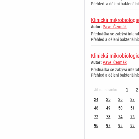
Přehled a dělení bakteriální
Klinická mikrobiologie
Autor:
Pavel Čermák
Přednáška se zabývá interak
Přehled a dělení bakteriální
Klinická mikrobiologie
Autor:
Pavel Čermák
Přednáška se zabývá interak
Přehled a dělení bakteriální
Jít na stránku:
1
2
24
25
26
27
48
49
50
51
72
73
74
75
96
97
98
99