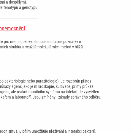
ětmi a dospělými,
dle fenotypu a genotypu
h onemocnění
oře pro meningokoky, shrnuje současné poznatky o
ch struktur a využití molekulárních metod v bližší
o bakteriologie nebo parazitologie). Je rozebrán přínos
 průkazy agens jako je mikroskopie, kultivace, přímý průkaz
gens, ale reakci imunitního systému na infekci. Je vysvětlen
lékařem a laboratoří. Jsou zmíněny i zásady správného odběru,
gonismus. Biofilm umožňuje přežívání a interakci bakterií.