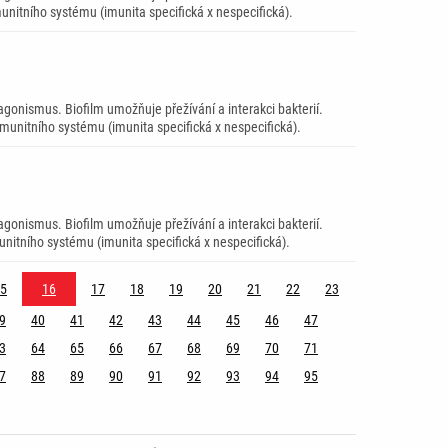
munitního systému (imunita specifická x nespecifická).
gonismus. Biofilm umožňuje přežívání a interakci bakterií.
imunitního systému (imunita specifická x nespecifická).
gonismus. Biofilm umožňuje přežívání a interakci bakterií.
unitního systému (imunita specifická x nespecifická).
5
16
17
18
19
20
21
22
23
9
40
41
42
43
44
45
46
47
3
64
65
66
67
68
69
70
71
7
88
89
90
91
92
93
94
95