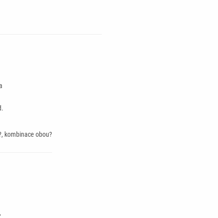
a
d.
)?, kombinace obou?
,