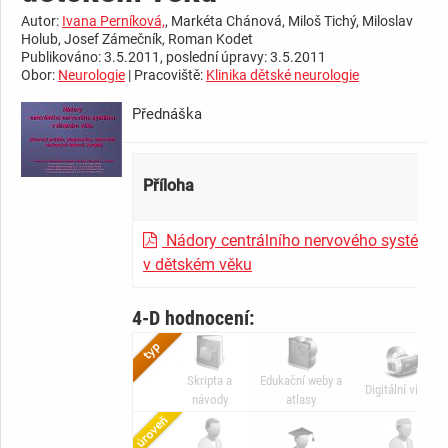
Autor:
Ivana Perníková,
, Markéta Chánová, Miloš Tichý, Miloslav
Holub, Josef Zámečník, Roman Kodet
Publikováno: 3.5.2011, poslední úpravy: 3.5.2011
Obor:
Neurologie
| Pracoviště:
Klinika dětské neurologie
Přednáška
Příloha
Nádory centrálního nervového systému
v dětském věku
4-D hodnocení:
Skripta a
Edukační weby a
Digitální video
návody
atlasy