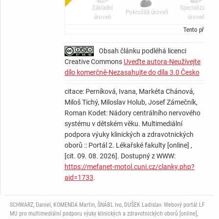
Základní
Specializační
Pokročilá úroveň
úroveň
úroveň
Tento příspěv
Obsah článku podléhá licenci
Creative Commons
Uveďte autora-Neužívejte
dílo komerčně-Nezasahujte do díla 3.0 Česko
citace: Perníková, Ivana, Markéta Chánová,
Miloš Tichý, Miloslav Holub, Josef Zámečník,
Roman Kodet: Nádory centrálního nervového
systému v dětském věku. Multimediální
podpora výuky klinických a zdravotnických
oborů :: Portál 2. Lékařské fakulty [online] ,
[cit. 09. 08. 2026]. Dostupný z WWW:
https://mefanet-motol.cuni.cz/clanky.php?
aid=1733
.
SCHWARZ, Daniel, KOMENDA Martin, ŠNÁBL Ivo, DUŠEK Ladislav. Webový portál LF
MU pro multimediální podporu výuky klinických a zdravotnických oborů [online],