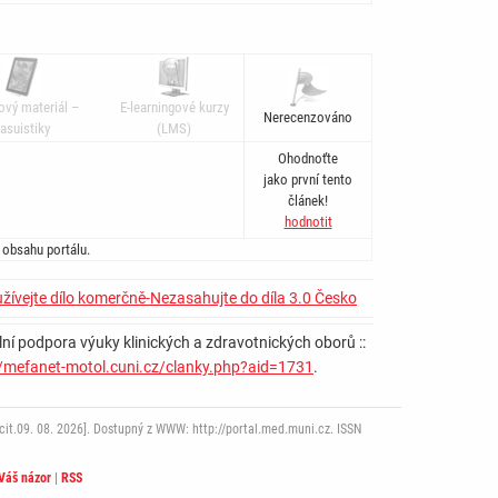
ový materiál –
E-learningové kurzy
Nerecenzováno
asuistiky
(LMS)
Ohodnoťte
jako první tento
článek!
hodnotit
 obsahu portálu.
žívejte dílo komerčně-Nezasahujte do díla 3.0 Česko
ní podpora výuky klinických a zdravotnických oborů ::
//mefanet-motol.cuni.cz/clanky.php?aid=1731
.
it.09. 08. 2026]. Dostupný z WWW: http://portal.med.muni.cz. ISSN
Váš názor
|
RSS