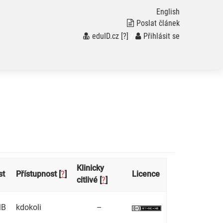
English
Poslat článek
eduID.cz
[?]
/
Přihlásit se
Klinicky
st
Přístupnost [
?
]
Licence
citlivé [
?
]
MB
kdokoli
–