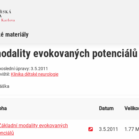
é materiály
odality evokovaných potenciálů
poslední úpravy: 3.5.2011
viště:
Klinika dětské neurologie
áška
loha
Datum
Veliko
ákladní modality evokovaných
3.5.2011
1.77 
enciálů