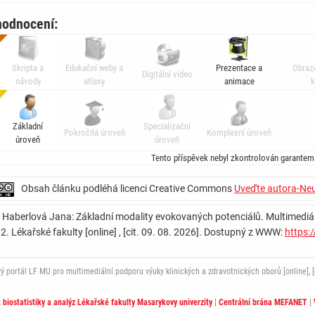
hodnocení:
Skripta a
Edukační weby a
Prezentace a
Obraz
Digitální video
návody
atlasy
animace
k
Základní
Specializační
Pokročilá úroveň
Komplexní úroveň
úroveň
úroveň
Tento příspěvek nebyl zkontrolován garantem
Obsah článku podléhá licenci Creative Commons
Uveďte autora-Neu
: Haberlová Jana: Základní modality evokovaných potenciálů. Multimediál
 2. Lékařské fakulty [online] , [cit. 09. 08. 2026]. Dostupný z WWW:
https:
ortál LF MU pro multimediální podporu výuky klinických a zdravotnických oborů [online], [c
t biostatistiky a analýz Lékařské fakulty Masarykovy univerzity
|
Centrální brána MEFANET
|