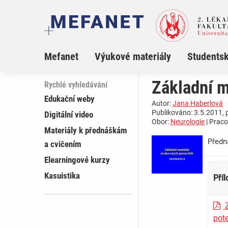
Mefanet
Výukové materiály
Studentsk
Základní m
Rychlé vyhledávání
Edukační weby
Autor:
Jana Haberlová
Publikováno: 3.5.2011, 
Digitální video
Obor:
Neurologie
| Praco
Materiály k přednáškám
Předn
a cvičením
Elearningové kurzy
Kasuistika
Pří
Z
pot