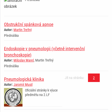
Obstrukční spánková apnoe
Autor:
Martin Trefný
Přednáška
Endoskopie v pneumologii (včetně intervenční
bronchoskopie)
Autor:
Miloslav Marel
, Martin Trefný
Přednáška
Jít na stránku:
2
Pneumologická klinika
Autor:
Jaromír Musil
Oficiální stránky k výuce
předmětu na 2.LF