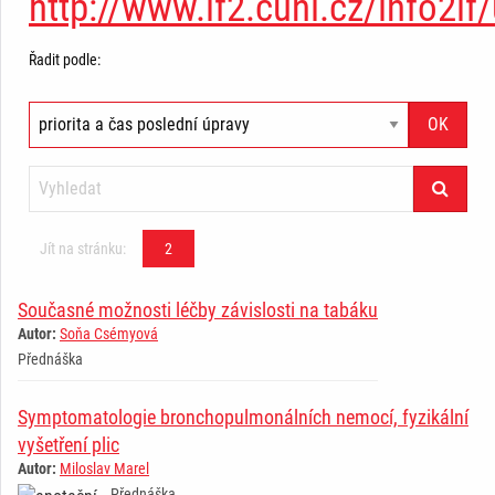
http://www.lf2.cuni.cz/info2l
Řadit podle:
Jít na stránku:
2
Současné možnosti léčby závislosti na tabáku
Autor:
Soňa Csémyová
Přednáška
Symptomatologie bronchopulmonálních nemocí, fyzikální
vyšetření plic
Autor:
Miloslav Marel
Přednáška