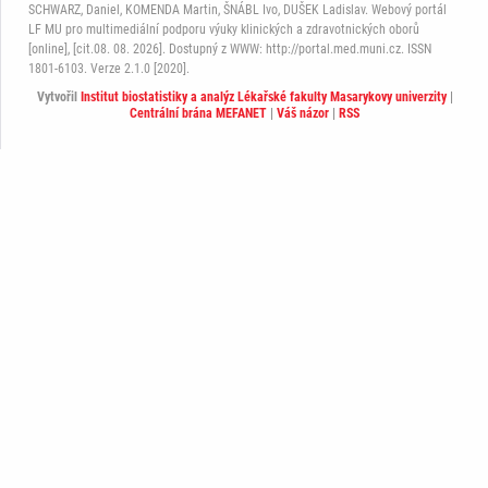
SCHWARZ, Daniel, KOMENDA Martin, ŠNÁBL Ivo, DUŠEK Ladislav. Webový portál
LF MU pro multimediální podporu výuky klinických a zdravotnických oborů
[online], [cit.08. 08. 2026]. Dostupný z WWW: http://portal.med.muni.cz. ISSN
1801-6103. Verze 2.1.0 [2020].
Vytvořil
Institut biostatistiky a analýz Lékařské fakulty Masarykovy univerzity
|
Centrální brána MEFANET
|
Váš názor
|
RSS