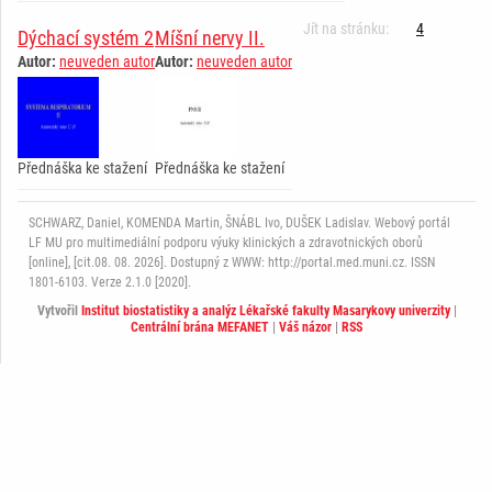
Jít na stránku:
4
Dýchací systém 2
Míšní nervy II.
Autor:
neuveden autor
Autor:
neuveden autor
Přednáška ke stažení
Přednáška ke stažení
SCHWARZ, Daniel, KOMENDA Martin, ŠNÁBL Ivo, DUŠEK Ladislav. Webový portál
LF MU pro multimediální podporu výuky klinických a zdravotnických oborů
[online], [cit.08. 08. 2026]. Dostupný z WWW: http://portal.med.muni.cz. ISSN
1801-6103. Verze 2.1.0 [2020].
Vytvořil
Institut biostatistiky a analýz Lékařské fakulty Masarykovy univerzity
|
Centrální brána MEFANET
|
Váš názor
|
RSS