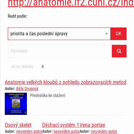
http://anatomie.lf2.cuni.cz/in
Řadit podle:
Jít na stránku:
4
Anatomie velkých kloubů z pohledu zobrazovacích metod
Autor:
Běla Drugová
Přednáška ke stažení
Osový skelet
Dýchací systém 1
Vena portae
Autor:
neuveden autor
Autor:
neuveden autor
Autor:
neuveden autor