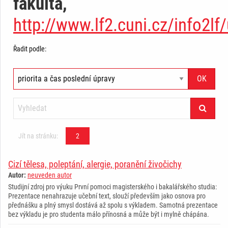
fakulta,
http://www.lf2.cuni.cz/info2l
Řadit podle:
Jít na stránku:
2
Cizí tělesa, poleptání, alergie, poranění živočichy
Autor:
neuveden autor
Studijní zdroj pro výuku První pomoci magisterského i bakalářského studia:
Prezentace nenahrazuje učební text, slouží především jako osnova pro
přednášku a plný smysl dostává až spolu s výkladem. Samotná prezentace
bez výkladu je pro studenta málo přínosná a může být i mylně chápána.