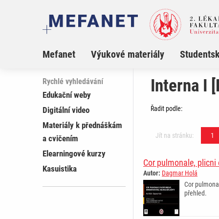
Mefanet
Výukové materiály
Studentsk
Interna I
Rychlé vyhledávání
Edukační weby
Řadit podle:
Digitální video
Materiály k přednáškám
Jít na stránku:
1
a cvičením
Elearningové kurzy
Cor pulmonale, plicni
Kasuistika
Autor:
Dagmar Holá
Cor pulmonal
přehled.