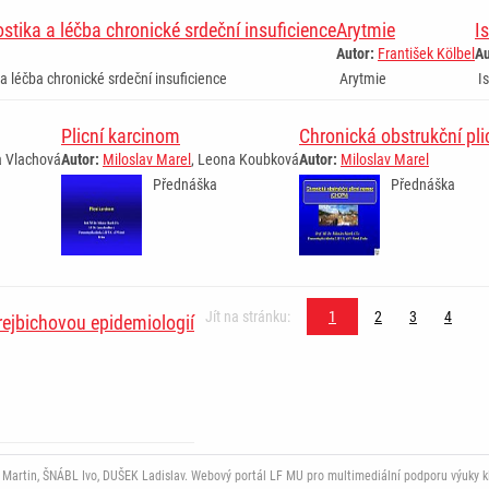
stika a léčba chronické srdeční insuficience
Arytmie
I
Autor:
František Kölbel
Au
a léčba chronické srdeční insuficience
Arytmie
Is
Plicní karcinom
Chronická obstrukční p
a Vlachová
Autor:
Miloslav Marel
, Leona Koubková
Autor:
Miloslav Marel
Přednáška
Přednáška
Jít na stránku:
1
2
3
4
krejbichovou epidemiologií
rtin, ŠNÁBL Ivo, DUŠEK Ladislav. Webový portál LF MU pro multimediální podporu výuky klini