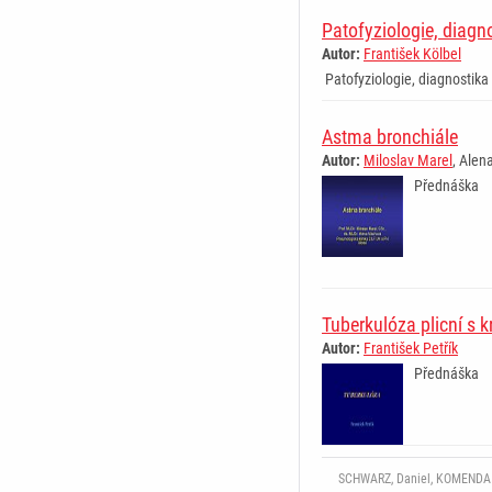
Patofyziologie, diagno
Autor:
František Kölbel
Patofyziologie, diagnostika 
Astma bronchiále
Autor:
Miloslav Marel
, Alen
Přednáška
Tuberkulóza plicní s 
Autor:
František Petřík
Přednáška
SCHWARZ, Daniel, KOMENDA Ma