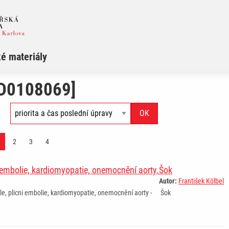
é materiály
 [D0108069]
2
3
4
 embolie, kardiomyopatie, onemocnění aorty.
Šok
Autor:
František Kölbel
e, plicni embolie, kardiomyopatie, onemocnění aorty -
Šok