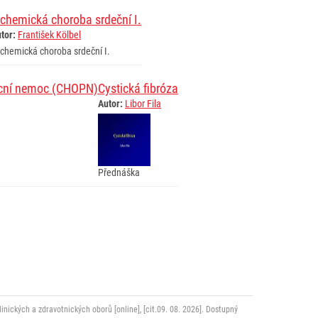
schemická choroba srdeční I.
tor:
František Kölbel
chemická choroba srdeční I.
licní nemoc (CHOPN)
Cystická fibróza
Autor:
Libor Fila
Přednáška
ckých a zdravotnických oborů [online], [cit.09. 08. 2026]. Dostupný