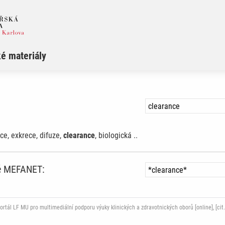
é materiály
ace, exkrece, difuze,
clearance
, biologická ..
ně MEFANET:
ál LF MU pro multimediální podporu výuky klinických a zdravotnických oborů [online], [cit.