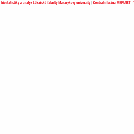
t biostatistiky a analýz Lékařské fakulty Masarykovy univerzity
|
Centrální brána MEFANET
|