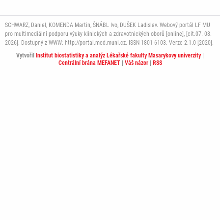
SCHWARZ, Daniel, KOMENDA Martin, ŠNÁBL Ivo, DUŠEK Ladislav. Webový portál LF MU
pro multimediální podporu výuky klinických a zdravotnických oborů [online], [cit.07. 08.
2026]. Dostupný z WWW: http://portal.med.muni.cz. ISSN 1801-6103. Verze 2.1.0 [2020].
Vytvořil
Institut biostatistiky a analýz Lékařské fakulty Masarykovy univerzity
|
Centrální brána MEFANET
|
Váš názor
|
RSS