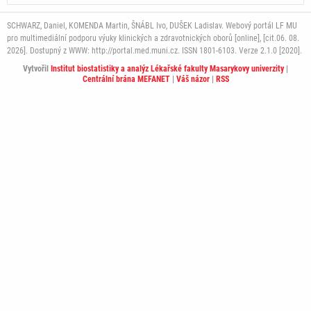
SCHWARZ, Daniel, KOMENDA Martin, ŠNÁBL Ivo, DUŠEK Ladislav. Webový portál LF MU
pro multimediální podporu výuky klinických a zdravotnických oborů [online], [cit.06. 08.
2026]. Dostupný z WWW: http://portal.med.muni.cz. ISSN 1801-6103. Verze 2.1.0 [2020].
Vytvořil
Institut biostatistiky a analýz Lékařské fakulty Masarykovy univerzity
|
Centrální brána MEFANET
|
Váš názor
|
RSS