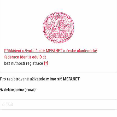
Přihlášení uživatelů sítě MEFANET a české akademické
federace identit eduID.cz
bez nutnosti registrace
[?]
Pro registrované uživatele
mimo síť MEFANET
živatelské jméno (e-mail):