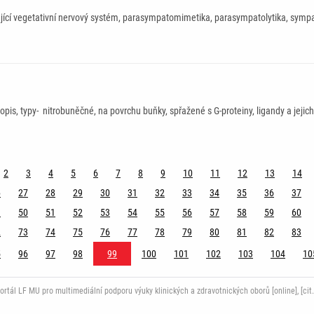
ující vegetativní nervový systém, parasympatomimetika, parasympatolytika, sym
opis, typy- nitrobuněčné, na povrchu buňky, spřažené s G-proteiny, ligandy a jejich
2
3
4
5
6
7
8
9
10
11
12
13
14
6
27
28
29
30
31
32
33
34
35
36
37
9
50
51
52
53
54
55
56
57
58
59
60
2
73
74
75
76
77
78
79
80
81
82
83
5
96
97
98
99
100
101
102
103
104
10
ál LF MU pro multimediální podporu výuky klinických a zdravotnických oborů [online], [cit.