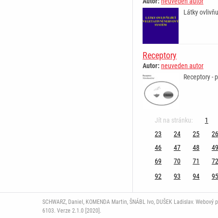
Autor:
neuveden autor
Látky ovlivň
Receptory
Autor:
neuveden autor
Receptory - p
Jít na stránku:
1
23
24
25
2
46
47
48
4
69
70
71
7
92
93
94
9
SCHWARZ, Daniel, KOMENDA Martin, ŠNÁBL Ivo, DUŠEK Ladislav. Webový port
6103. Verze 2.1.0 [2020].