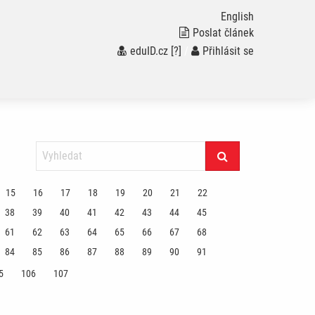
English
Poslat článek
eduID.cz
[?]
/
Přihlásit se
15
16
17
18
19
20
21
22
38
39
40
41
42
43
44
45
61
62
63
64
65
66
67
68
84
85
86
87
88
89
90
91
5
106
107