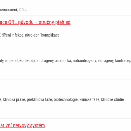
onemocnění, léčba
kace ORL původu – stručný přehled
, šíření infekce, nitrolební komplikace
idy, mineralokortikoidy, androgeny, anabolika, antiandrogeny, estrogeny, kontracep
, klinická praxe, preklinická fáze, biotechnologie, klinické fáze, klinické studie
tativní nervový systém