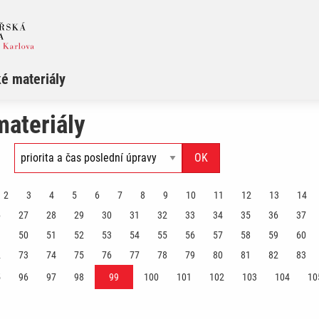
é materiály
ateriály
2
3
4
5
6
7
8
9
10
11
12
13
14
6
27
28
29
30
31
32
33
34
35
36
37
9
50
51
52
53
54
55
56
57
58
59
60
2
73
74
75
76
77
78
79
80
81
82
83
5
96
97
98
99
100
101
102
103
104
10