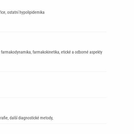
řice, ostatní hypolipidemika
ace, farmakodynamika, farmakokinetika, etické a odborné aspekty
rafie, další diagnostické metody,