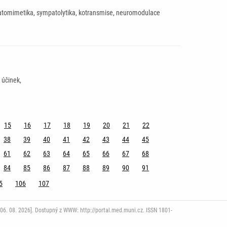
patomimetika, sympatolytika, kotransmise, neuromodulace
 účinek,
15
16
17
18
19
20
21
22
38
39
40
41
42
43
44
45
61
62
63
64
65
66
67
68
84
85
86
87
88
89
90
91
5
106
107
06. 08. 2026]. Dostupný z WWW: http://portal.med.muni.cz. ISSN 1801-