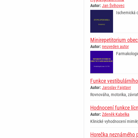
Autor:
Jan Švihovec
Ischemická ch
Minirepetitorium obe
Autor:
neuveden autor
Farmakologie,
Funkce vestibulárního 
Autor:
Jaroslav Fajstavr
Rovnováha, motorika, závra
Hodnocení funkce líc
Autor:
Zdeněk Kabelka
Klinické vyhodnocení mimiky 
Horečka neznámého 