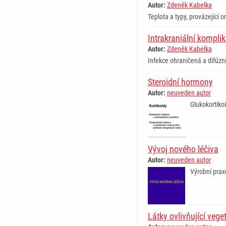
Autor:
Zdeněk Kabelka
Teplota a typy, provázející 
Intrakraniální kompli
Autor:
Zdeněk Kabelka
Infekce ohraničená a difúzní
Steroidní hormony
Autor:
neuveden autor
Glukokortiko
Vývoj nového léčiva
Autor:
neuveden autor
Výrobní praxe
Látky ovlivňující vege