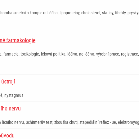
oroba srdeční a komplexní léčba, lipoproteiny, cholesterol, statiny, fibráty, prysky
cné farmakologie
 farmacie, toxikologie, léková politika, léčiva, ne-léčiva, výrobní prace, registr
ústrojí
tě, nystagmus
ního nervu
lícního nervu, Schirmerův test, zkouška chuti, stapediální reflex - SR, elektromyog
původu