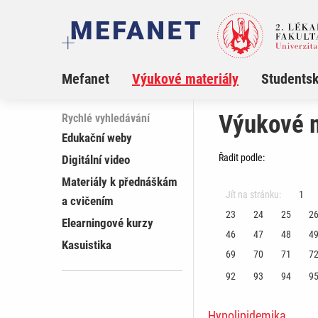
Mefanet
Výukové materiály
Studentsk
Výukové m
Rychlé vyhledávání
Edukační weby
Řadit podle:
Digitální video
Materiály k přednáškám
Jít na stránku:
1
a cvičením
23
24
25
2
Elearningové kurzy
46
47
48
4
Kasuistika
69
70
71
7
92
93
94
9
Hypolipidemika