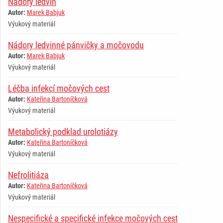
Nádory ledvin
Autor:
Marek Babjuk
Výukový materiál
Nádory ledvinné pánvičky a močovodu
Autor:
Marek Babjuk
Výukový materiál
Léčba infekcí močových cest
Autor:
Kateřina Bartoníčková
Výukový materiál
Metabolický podklad urolotiázy
Autor:
Kateřina Bartoníčková
Výukový materiál
Nefrolitiáza
Autor:
Kateřina Bartoníčková
Výukový materiál
Nespecifické a specifické infekce močových cest