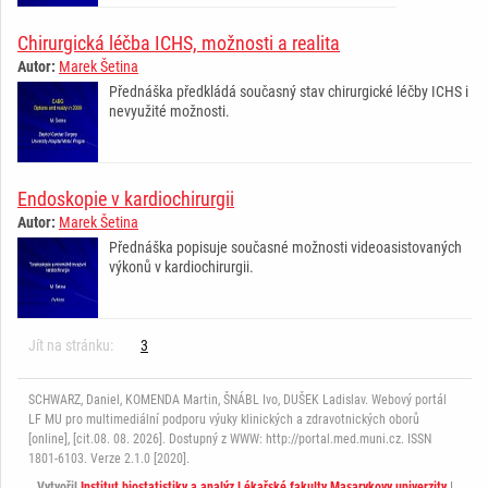
Chirurgická léčba ICHS, možnosti a realita
Autor:
Marek Šetina
Přednáška předkládá současný stav chirurgické léčby ICHS i
nevyužité možnosti.
Endoskopie v kardiochirurgii
Autor:
Marek Šetina
Přednáška popisuje současné možnosti videoasistovaných
výkonů v kardiochirurgii.
Jít na stránku:
3
SCHWARZ, Daniel, KOMENDA Martin, ŠNÁBL Ivo, DUŠEK Ladislav. Webový portál
LF MU pro multimediální podporu výuky klinických a zdravotnických oborů
[online], [cit.08. 08. 2026]. Dostupný z WWW: http://portal.med.muni.cz. ISSN
1801-6103. Verze 2.1.0 [2020].
Vytvořil
Institut biostatistiky a analýz Lékařské fakulty Masarykovy univerzity
|