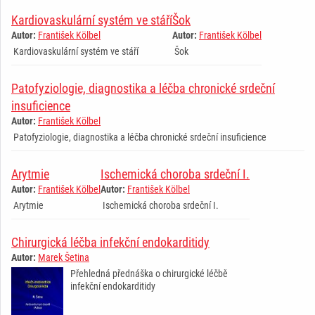
Kardiovaskulární systém ve stáří
Šok
Autor:
František Kölbel
Autor:
František Kölbel
Kardiovaskulární systém ve stáří
Šok
Patofyziologie, diagnostika a léčba chronické srdeční
insuficience
Autor:
František Kölbel
Patofyziologie, diagnostika a léčba chronické srdeční insuficience
Arytmie
Ischemická choroba srdeční I.
Autor:
František Kölbel
Autor:
František Kölbel
Arytmie
Ischemická choroba srdeční I.
Chirurgická léčba infekční endokarditidy
Autor:
Marek Šetina
Přehledná přednáška o chirurgické léčbě
infekční endokarditidy