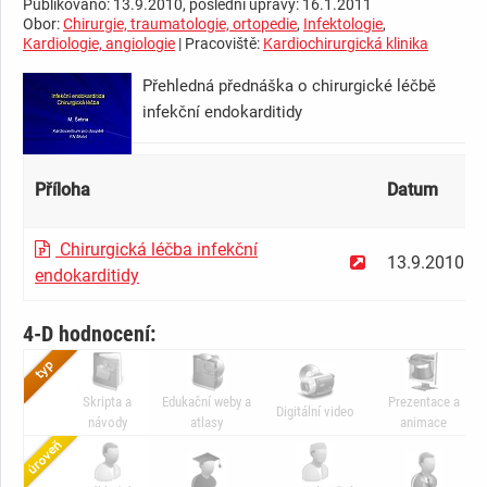
Publikováno: 13.9.2010, poslední úpravy: 16.1.2011
Obor:
Chirurgie, traumatologie, ortopedie
,
Infektologie
,
Kardiologie, angiologie
| Pracoviště:
Kardiochirurgická klinika
Přehledná přednáška o chirurgické léčbě
infekční endokarditidy
Příloha
Datum
Chirurgická léčba infekční
13.9.2010
endokarditidy
4-D hodnocení:
Skripta a
Edukační weby a
Prezentace a
Digitální video
návody
atlasy
animace