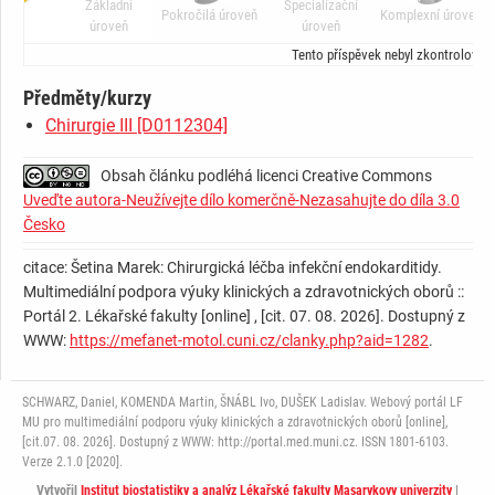
Základní
Specializační
Pokročilá úroveň
Komplexní úroveň
úroveň
úroveň
Tento příspěvek nebyl zkontrolován
Předměty/kurzy
Chirurgie III [D0112304]
Obsah článku podléhá licenci Creative Commons
Uveďte autora-Neužívejte dílo komerčně-Nezasahujte do díla 3.0
Česko
citace: Šetina Marek: Chirurgická léčba infekční endokarditidy.
Multimediální podpora výuky klinických a zdravotnických oborů ::
Portál 2. Lékařské fakulty [online] , [cit. 07. 08. 2026]. Dostupný z
WWW:
https://mefanet-motol.cuni.cz/clanky.php?aid=1282
.
SCHWARZ, Daniel, KOMENDA Martin, ŠNÁBL Ivo, DUŠEK Ladislav. Webový portál LF
MU pro multimediální podporu výuky klinických a zdravotnických oborů [online],
[cit.07. 08. 2026]. Dostupný z WWW: http://portal.med.muni.cz. ISSN 1801-6103.
Verze 2.1.0 [2020].
Vytvořil
Institut biostatistiky a analýz Lékařské fakulty Masarykovy univerzity
|