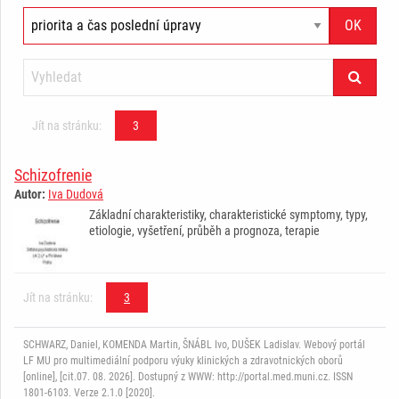
Jít na stránku:
3
Schizofrenie
Autor:
Iva Dudová
Základní charakteristiky, charakteristické symptomy, typy,
etiologie, vyšetření, průběh a prognoza, terapie
Jít na stránku:
3
SCHWARZ, Daniel, KOMENDA Martin, ŠNÁBL Ivo, DUŠEK Ladislav. Webový portál
LF MU pro multimediální podporu výuky klinických a zdravotnických oborů
[online], [cit.07. 08. 2026]. Dostupný z WWW: http://portal.med.muni.cz. ISSN
1801-6103. Verze 2.1.0 [2020].