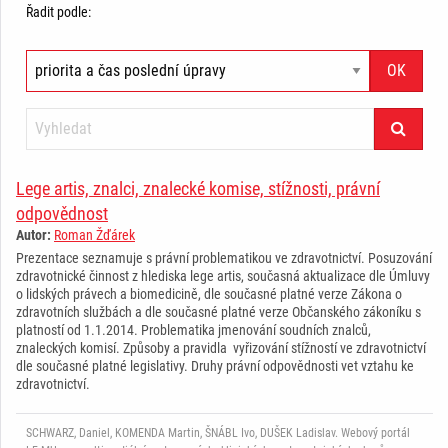
Řadit podle:
Lege artis, znalci, znalecké komise, stížnosti, právní
odpovědnost
Autor:
Roman Žďárek
Prezentace seznamuje s právní problematikou ve zdravotnictví. Posuzování
zdravotnické činnost z hlediska lege artis, současná aktualizace dle Úmluvy
o lidských právech a biomedicině, dle současné platné verze Zákona o
zdravotních službách a dle současné platné verze Občanského zákoníku s
platností od 1.1.2014. Problematika jmenování soudních znalců,
znaleckých komisí. Způsoby a pravidla vyřizování stížností ve zdravotnictví
dle současné platné legislativy. Druhy právní odpovědnosti vet vztahu ke
zdravotnictví.
SCHWARZ, Daniel, KOMENDA Martin, ŠNÁBL Ivo, DUŠEK Ladislav. Webový portál