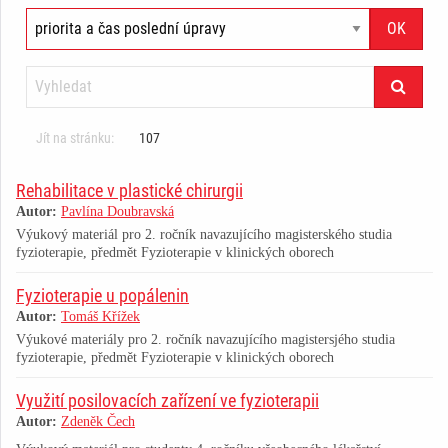
Jít na stránku:
107
Rehabilitace v plastické chirurgii
Autor:
Pavlína Doubravská
Výukový materiál pro 2. ročník navazujícího magisterského studia
fyzioterapie, předmět Fyzioterapie v klinických oborech
Fyzioterapie u popálenin
Autor:
Tomáš Křížek
Výukové materiály pro 2. ročník navazujícího magistersjého studia
fyzioterapie, předmět Fyzioterapie v klinických oborech
Využití posilovacích zařízení ve fyzioterapii
Autor:
Zdeněk Čech