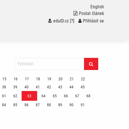
English
Poslat článek
eduID.cz
[?]
/
Přihlásit se
15
16
17
18
19
20
21
22
38
39
40
41
42
43
44
45
61
62
63
64
65
66
67
68
84
85
86
87
88
89
90
91