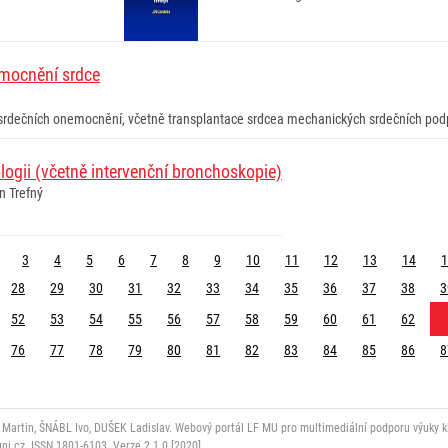
emocnění srdce
ě srdečních onemocnění, včetně transplantace srdcea mechanických srdečních pod
ogii (včetně intervenční bronchoskopie)
in Trefný
3
4
5
6
7
8
9
10
11
12
13
14
1
28
29
30
31
32
33
34
35
36
37
38
3
52
53
54
55
56
57
58
59
60
61
62
76
77
78
79
80
81
82
83
84
85
86
8
rtin, ŠNÁBL Ivo, DUŠEK Ladislav. Webový portál LF MU pro multimediální podporu výuky klini
i.cz. ISSN 1801-6103. Verze 2.1.0 [2020].