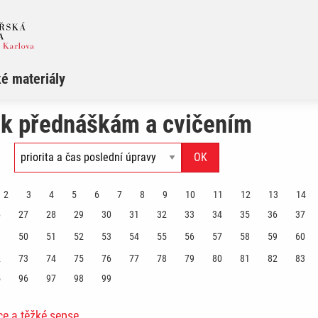
é materiály
 k přednáškám a cvičením
2
3
4
5
6
7
8
9
10
11
12
13
14
6
27
28
29
30
31
32
33
34
35
36
37
9
50
51
52
53
54
55
56
57
58
59
60
2
73
74
75
76
77
78
79
80
81
82
83
5
96
97
98
99
e a těžké sepse