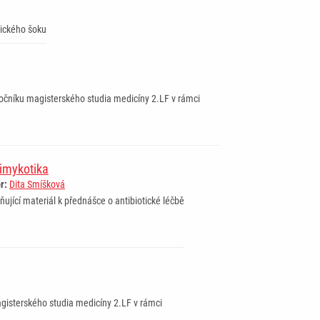
xického šoku
ročníku magisterského studia medicíny 2.LF v rámci
imykotika
r:
Dita Smíšková
ňující materiál k přednášce o antibiotické léčbě
gisterského studia medicíny 2.LF v rámci