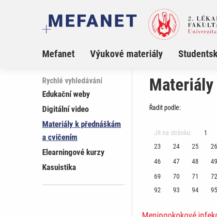
Mefanet
Výukové materiály
Studentsk
Materiály
Rychlé vyhledávání
Edukační weby
Řadit podle:
Digitální video
Materiály k přednáškám
Jít na stránku:
1
a cvičením
23
24
25
2
Elearningové kurzy
46
47
48
4
Kasuistika
69
70
71
7
92
93
94
9
Meningokokové infekc