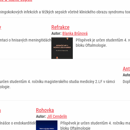
ningokokových infekcích a těžkých sepsích včetně klinického obrazu syndromu to
y
Refrakce
Autor:
Blanka Brůnová
ntaci o hnisavých meningitidách
Příspěvek je určen studentům 4. 
bloku Oftalmologie.
Ant
Auto
 určen studentům 4. ročníku magisterského studia medicíny 2.LF v rámci
Dopl
ologie.
a
Rohovka
Autor:
Jiří Cendelín
dnášce o endokarditidě
Příspěvek je určen studentům 4. ročníku ma
bloku Oftalmologie