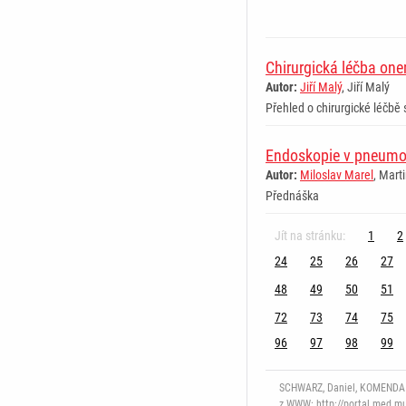
Chirurgická léčba on
Autor:
Jiří Malý
, Jiří Malý
Přehled o chirurgické léčb
Endoskopie v pneumol
Autor:
Miloslav Marel
, Mart
Přednáška
Jít na stránku:
1
2
24
25
26
27
48
49
50
51
72
73
74
75
96
97
98
99
SCHWARZ, Daniel, KOMENDA Ma
z WWW: http://portal.med.mun