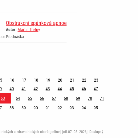
Obstrukční spánková apnoe
Autor:
Martin Trefný
por.
Přednáška
5
16
17
18
19
20
21
22
23
9
40
41
42
43
44
45
46
47
63
64
65
66
67
68
69
70
71
7
88
89
90
91
92
93
94
95
ckých a zdravotnických oborů [online], [cit.07. 08. 2026]. Dostupný