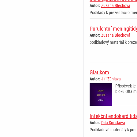
Autor:
Zuzana Blechová
Podklady k prezentaci o me
Purulentní meningitid
Autor:
Zuzana Blechová
podkladový materiál k preze
Glaukom
Autor:
Jiří Záhlava
Příspěvek je
bloku Oftalm
Infekční endokarditid
Autor:
Dita Smíšková
Podkladové materiály k pře